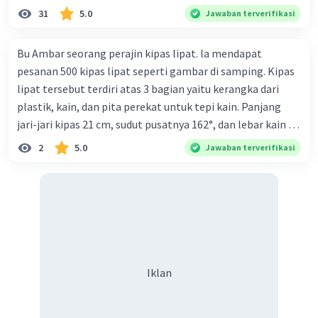
konsiliasi, penyelidikan, dan penyelesaian di bawah
31
5.0
Jawaban terverifikasi
naungan organisasi PBB), menurut kalian mana yang
paling efektif, berilah alasannya
Bu Ambar seorang perajin kipas lipat. la mendapat
pesanan 500 kipas lipat seperti gambar di samping. Kipas
lipat tersebut terdiri atas 3 bagian yaitu kerangka dari
plastik, kain, dan pita perekat untuk tepi kain. Panjang
jari-jari kipas 21 cm, sudut pusatnya 162°, dan lebar kain 14
cm. Biaya kerangka dan tali sebesar Rp1.800,00 per buah,
2
5.0
Jawaban terverifikasi
kain sebesar Rp40.000,00/m², dan pita perekat
Rp350,00/m. Kipas tersebut dijual dengan harga
Rp6.500,00 per buah. Tentukan total keuntungan yang
diperoleh Bu Ambar.
Iklan