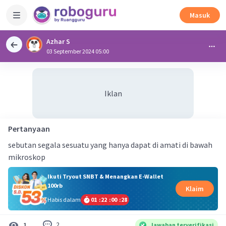
Masuk
Azhar S
03 September 2024 05:00
Iklan
Pertanyaan
sebutan segala sesuatu yang hanya dapat di amati di bawah
mikroskop
Ikuti Tryout SNBT & Menangkan E-Wallet
100rb
Klaim
Habis dalam
01
:
22
:
00
:
27
2
1
Jawaban terverifikasi