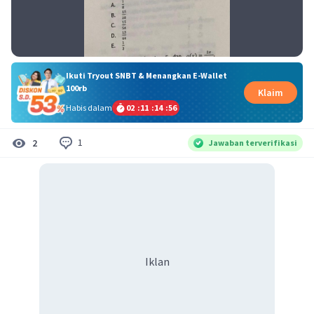
Ikuti Tryout SNBT & Menangkan E-Wallet
100rb
Klaim
Habis dalam
02
:
11
:
14
:
56
1
2
Jawaban terverifikasi
Iklan