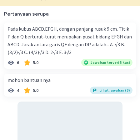
Iklan
Pertanyaan serupa
Pada kubus ABCD.EFGH, dengan panjang rusuk 9 cm. Titik
P dan Q berturut-turut merupakan pusat bidang EFGH dan
ABCD. Jarak antara garis QF dengan DP adalah... A. √3 B.
(3/2)√3 C. (4/3)√3 D. 2√3 E. 3√3
6
5.0
Jawaban terverifikasi
mohon bantuan nya
4
5.0
Lihat jawaban (3)