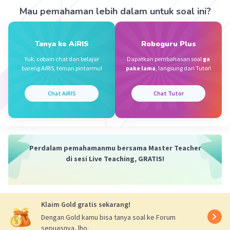
n(S) = C(8, 2)
Mau pemahaman lebih dalam untuk soal ini?
= 8! / 2! (8-2)!
= 8 × 7 ×6! / 2 × 1 × 6!
= 8 × 7/2 × 1
Tanya ke AiRIS
Roboguru Plus
= 56/2
= 28
Yuk, cobain chat dan belajar
Dapatkan pembahasan soal
ga
bareng AiRIS, teman pintarmu!
pake lama
, langsung dari Tutor!
Lalu, diperoleh P(A) sebagai berikut.
Chat AiRIS
Chat Tutor
P(A) = n(A) / n(S)
= 15 / 28
Jadi, jawaban yang tepat adalah B.
Perdalam pemahamanmu bersama Master Teacher
·
5.0
(
3
)
Balas
Beri Rating
di sesi Live Teaching, GRATIS!
Klaim Gold gratis sekarang!
Dengan Gold kamu bisa tanya soal ke Forum
sepuasnya, lho.