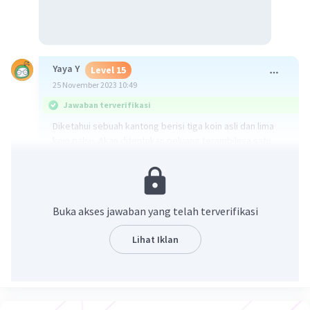
Yaya Y
Level 15
25 November 2023 10:49
Jawaban terverifikasi
Diketahui sebuah kantong berisi tiga koin asli dan lima
koin palsu. Akan ditentukan peluang terambilnya satu
koin asli dan satu koin palsu.
Misal A adalah kejadian terambilnya 1 koin asli dan 1 koin
palsu sehingga diperoleh:
Buka akses jawaban yang telah terverifikasi
n(A) = C(3, 1) × C(5, 1)
Lihat Iklan
= (3! / 1! (3-1)! ) × (5! / 1! (5-1)!)
= (3. 2! / 1. 2!) × (5. 4! / 1. 4!)
= 3 × 5
= 15