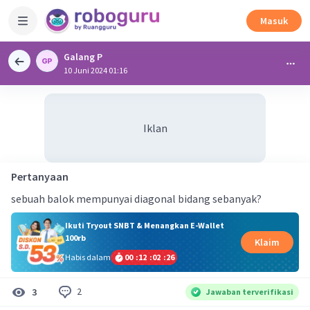
Masuk
Galang P
10 Juni 2024 01:16
Iklan
Pertanyaan
sebuah balok mempunyai diagonal bidang sebanyak?
Ikuti Tryout SNBT & Menangkan E-Wallet
100rb
Klaim
Habis dalam
00
:
12
:
02
:
26
2
3
Jawaban terverifikasi