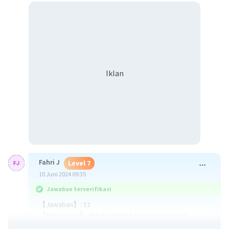
Iklan
Fahri J
Level 7
10 Juni 2024 09:35
Jawaban terverifikasi
【Jawaban】: 12
【Penjelasan】: Balok adalah bangun ruang yang
memiliki 6 sisi, 12 rusuk, dan 8 titik sudut. Diagonal