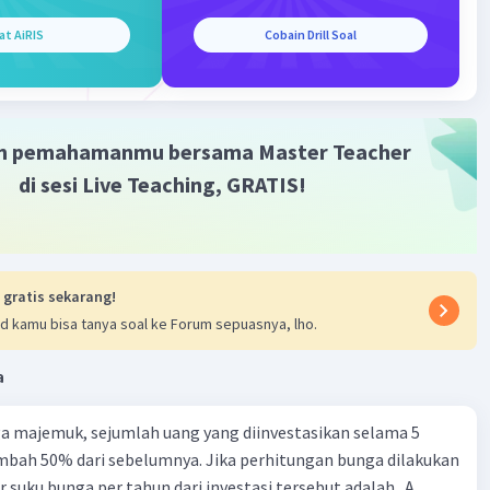
·
5.0
(
1
)
Balas
ating
at AiRIS
Cobain Drill Soal
i B
Level 17
nuari 2024 16:12
imakasih kak, mudah di mengerti hehe🩷🙏🏻
m pemahamanmu bersama Master Teacher
di sesi Live Teaching, GRATIS!
 gratis sekarang!
d kamu bisa tanya soal ke Forum sepuasnya, lho.
Iklan
a
a majemuk, sejumlah uang yang diinvestasikan selama 5
mbah 50% dari sebelumnya. Jika perhitungan bunga dilakukan
r suku bunga per tahun dari investasi tersebut adalah.. A.