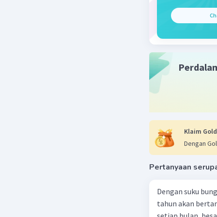
Beri R
Ch
Cels
24 Ja
Ter
Perdala
Klaim Gold
Dengan Gol
Pertanyaan serup
Dengan suku bung
tahun akan berta
setiap bulan, besa