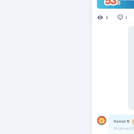
1
1
Hanun N
24 Januari 2