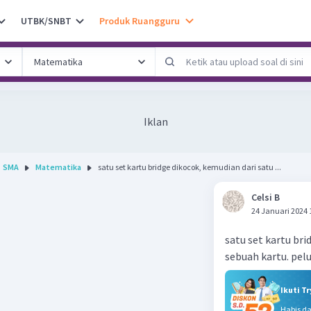
UTBK/SNBT
Produk Ruangguru
Iklan
SMA
Matematika
satu set kartu bridge dikocok, kemudian dari satu ...
Celsi B
24 Januari 2024 
satu set kartu bri
sebuah kartu. pel
Ikuti T
Habis d