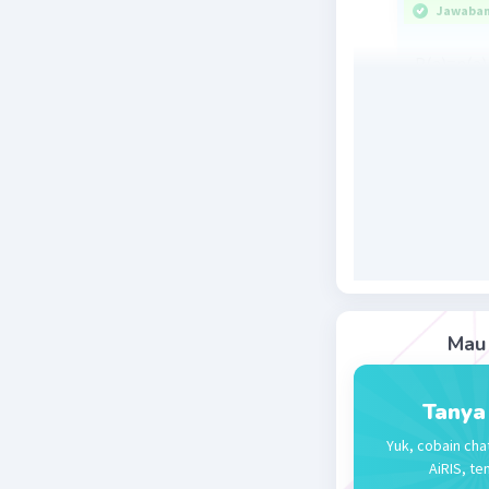
Jawaban 
P(a)=n(a)
Jumlah se
terdapat 
Jumlah ka
1. peluan
Jumlah ki
2. peluan
Jadi, pel
Mau 
saling le
P(m) + P(
Tanya
Yuk, cobain cha
AiRIS, te