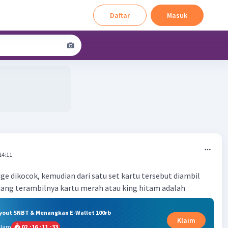
Daftar
Masuk
14:11
dge dikocok, kemudian dari satu set kartu tersebut diambil
uang terambilnya kartu merah atau king hitam adalah
ryout SNBT & Menangkan E-Wallet 100rb
Klaim
alam
02
:
16
:
11
:
33