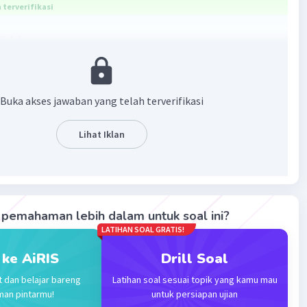
terverifikasi
/n(s)
mua kartu bridge n(s)= 52
4 jenis kartu bridge sehingga 52/4=13
Buka akses jawaban yang telah terverifikasi
rtu merah ♥ dan ♦ n(a) =13+13 =26
g kartu merah P(m) = 26/52
Lihat Iklan
ng hitam ♠ dan ♣ n(a) = 2
g kartu king hitam P(kh)= 2/52
uang terambilnya kartu merah atau king hitam (kejadian
pemahaman lebih dalam untuk soal ini?
pas) adalah
LATIHAN SOAL GRATIS!
kh)= 26/52 + 2/52 = 28/52
 ke AiRIS
Drill Soal
t dan belajar bareng
Latihan soal sesuai topik yang kamu mau
man pintarmu!
untuk persiapan ujian