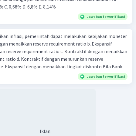
% C. 0,68% D. 6,8% Ε. 8,14%
Jawaban terverifikasi
kan inflasi, pemerintah dapat melakukan kebijakan moneter
dengan menaikkan reserve requirement ratio b. Ekspansif
n reserve requirement ratio c. Kontraktif dengan menaikkan
nt ratio d. Kontraktif dengan menurunkan reserve
. Ekspansif dengan menaikkan tingkat diskonto Bila Bank
n kebijakan moneter ekspansif, ceteris paribus maka .... a.
Jawaban terverifikasi
asi di mana bentuk kurva jumlah uang beredar (penawaran
iri bawah ke kanan atas b. Menimbulkan deflasi di mana bentuk
 beredar (penawaran uang) naik dari kiri bawah ke kanan atas
meningkat di mana bentuk kurva jumlah uang beredar
aik dari kiri bawah ke kanan atas d. Tingkat bunga turun di
 jumlah uang beredar (penawaran uang) naik dari kiri bawah
Tingkat bunga turun di mana bentuk kurva jumlah uang
Iklan
bijakan fiskal kontraktif dilakukan