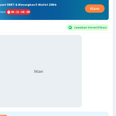
ryout SNBT & Menangkan E-Wallet 100rb
Klaim
alam
00
:
11
:
58
:
08
Jawaban terverifikasi
Iklan