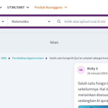
UTBK/SNBT
Produk Ruangguru
Iklan
SMA
Pendidikan Agama Islam
Salah satu fungsi Al Qur’an adalah sebagai korek
Rizky S
10 Januari 2024 
Salah satu fungsi 
sebelumnya. Hal i
melainkan disesu
sedangkan Al qur