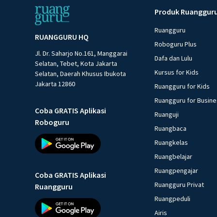
Produk Ruanggur
Ruangguru
RUANGGURU HQ
Roboguru Plus
Jl. Dr. Saharjo No.161, Manggarai
Dafa dan Lulu
Selatan, Tebet, Kota Jakarta
Kursus for Kids
Selatan, Daerah Khusus Ibukota
Jakarta 12860
Ruangguru for Kids
Ruangguru for Busin
Coba GRATIS Aplikasi
Ruanguji
Roboguru
Ruangbaca
Ruangkelas
Ruangbelajar
Ruangpengajar
Coba GRATIS Aplikasi
Ruangguru Privat
Ruangguru
Ruangpeduli
Airis