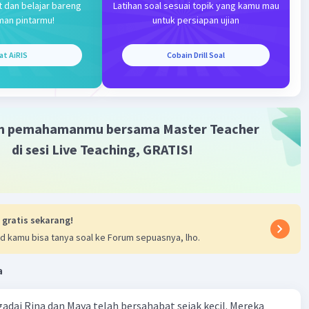
n atas kitab-kitab sebelumnya bahwa kitab-kitab
t dan belajar bareng
Latihan soal sesuai topik yang kamu mau
datang dari Allah swt.
man pintarmu!
untuk persiapan ujian
·
5.0
(
1
)
Balas
at AiRIS
Cobain Drill Soal
ating
m pemahamanmu bersama Master Teacher
di sesi Live Teaching, GRATIS!
 gratis sekarang!
d kamu bisa tanya soal ke Forum sepuasnya, lho.
a
adai Rina dan Maya telah bersahabat sejak kecil. Mereka