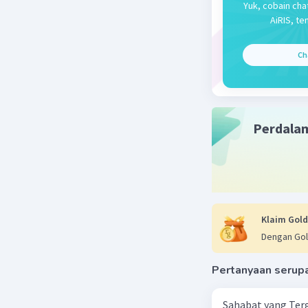
pembenara
Yuk, cobain cha
tersebut 
AiRIS, te
Ch
Beri R
Perdala
Klaim Gold
Dengan Gol
Pertanyaan serup
Sahabat yang Terg