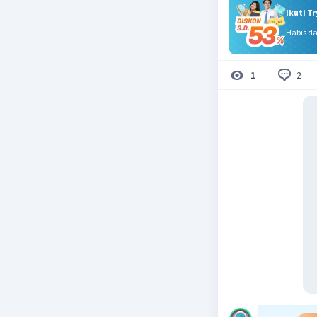
Ikuti T
Habis d
2
1