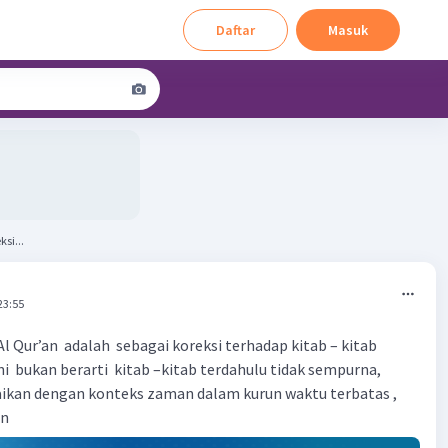
Daftar
Masuk
si...
23:55
Al Qur’an adalah sebagai koreksi terhadap kitab – kitab
ni bukan berarti kitab –kitab terdahulu tidak sempurna,
aikan dengan konteks zaman dalam kurun waktu terbatas ,
an