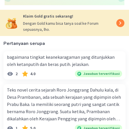
Klaim Gold gratis sekarang!
Dengan Gold kamu bisa tanya soal ke Forum
sepuasnya, lho.
Pertanyaan serupa
bagaimana tingkat keanekaragaman yang ditunjukkan
oleh ketanputih dan beras putih. jelaskan.
2
4.0
Jawaban terverifikasi
Teks novel cerita sejarah Roro Jonggrang Dahulu kala, di
Desa Prambanan, ada sebuah kerajaan yang dipimpin oleh
Prabu Baka. la memiliki seorang putri yang sangat cantik
bernama Roro Jonggrang. Suatu ketika, Prambanan
dikalahkan oleh Kerajaan Pengging yang dipimpin oleh
Bandung Bondowoso. Prabu Baka tewas di medan perang.
1
5.0
Jawaban terverifikasi