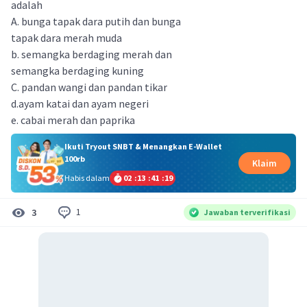
adalah
A. bunga tapak dara putih dan bunga
tapak dara merah muda
b. semangka berdaging merah dan
semangka berdaging kuning
C. pandan wangi dan pandan tikar
d.ayam katai dan ayam negeri
e. cabai merah dan paprika
Ikuti Tryout SNBT & Menangkan E-Wallet
100rb
Klaim
Habis dalam
02
:
13
:
41
:
19
1
3
Jawaban terverifikasi