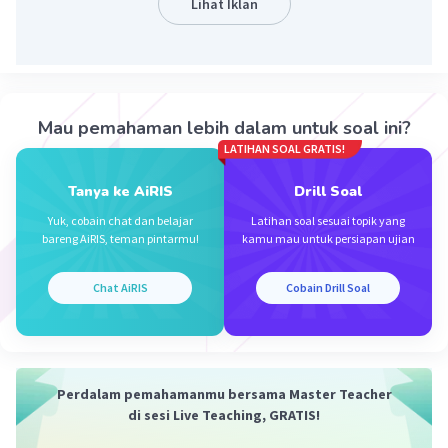
Lihat Iklan
putih, padi pandan wangi, dan padipandan tikar. Adanya
keanekaragaman tersebut dapat memudahkan manusia
dalam melakukan proses budidaya karena tiap daerah
memiliki varietas yang khas sehingga menjadi sumber
pangan bagi manusia.
Mau pemahaman lebih dalam untuk soal ini?
Jadi, jawaban yang benar adalah C.
LATIHAN SOAL GRATIS!
·
0.0
(
0
)
Balas
Beri Rating
Tanya ke AiRIS
Drill Soal
Yuk, cobain chat dan belajar
Latihan soal sesuai topik yang
bareng AiRIS, teman pintarmu!
kamu mau untuk persiapan ujian
Chat AiRIS
Cobain Drill Soal
Iklan
Perdalam pemahamanmu bersama Master Teacher
di sesi Live Teaching, GRATIS!