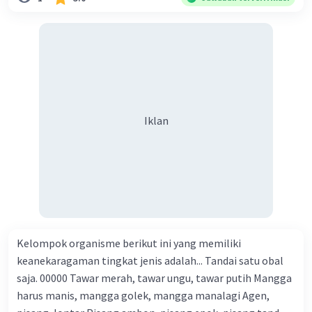
Dia terbunuh oleh Bandung Bondowoso yang sangat sakti.
Bandung Bondowoso kemudian menempati Istana
Prambanan. Melihat putri dari Prabu Baka yang cantik
jelita yaitu Roro Jonggrang, timbul keinginannya untuk
memperistri Roro Jonggrang. Roro Jonggrang tahu
bahwa Bandung Bondowoso adalah orang yang
membunuh ayahnya. Karena itu, ia mencari akal untuk
Iklan
menolaknya. Lalu, ia mengajukan syarat dibuatkan 1.000
buah candi dan dua buah sumur yang dalam. Semuanya
harus selesai dalam semalam. Bandung Bondowoso
menyanggupi persyaratan Roro Jonggrang. Ia meminta
pertolongan kepada ayahnya dan mengerahkan
balatentara roh-roh halus untuk membantunya pada hari
yang ditentukan. Pukul empat pagi, hanya tinggal lima
Kelompok organisme berikut ini yang memiliki
buah candi yang belum selesai dan kedua sumur hampir
keanekaragaman tingkat jenis adalah... Tandai satu obal
selesai. Mengetahui 1.000 candi telah hampir selesai, Roro
saja. 00000 Tawar merah, tawar ungu, tawar putih Mangga
Jonggrang ketakutan. “Apa yang harus kulakukan untuk
harus manis, mangga golek, mangga manalagi Agen,
menghentikannya?” pikirnya cemas membayangkan ia