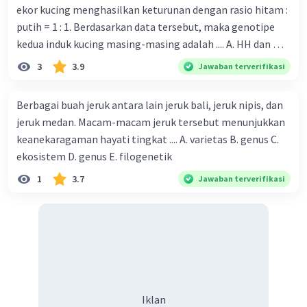
ekor kucing menghasilkan keturunan dengan rasio hitam :
putih = 1 : 1. Berdasarkan data tersebut, maka genotipe
kedua induk kucing masing­-masing adalah .... A. HH dan HH
B. HH dan hh C. Hh dan Hh D. Hh dan hh E. hh dan hh
3
3.9
Jawaban terverifikasi
·
0.0
(
0
)
Balas
Beri Rating
Berbagai buah jeruk antara lain jeruk bali, jeruk nipis, dan
jeruk medan. Macam-macam jeruk tersebut menunjukkan
keanekaragaman hayati tingkat .... A. varietas B. genus C.
ekosistem D. genus E. filogenetik
1
3.7
Jawaban terverifikasi
Iklan