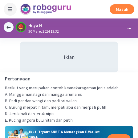
Masuk
Hilya H
30 Maret 2024 13:32
Iklan
Pertanyaan
Berikut yang merupakan contoh keanekaragaman jenis adalah .…
A. Mangga manalagi dan mangga arumanis
B. Padi pandan wangi dan padi sri wulan
C. Burung merpati hitam, merpati abu dan merpati putih
D. Jeruk bali dan jeruk nipis
E. Kucing angora bulu hitam dan putih
Ikuti Tryout SNBT & Menangkan E-Wallet
100rb