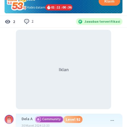
Klaim
Habis dalam
01
:
11
:
00
:
35
2
2
Jawaban terverifikasi
Iklan
Dela A
Community
Level 92
30 Maret 2024 13:33