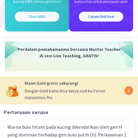
bareng AiRIS, teman pintarmu!
kamu mau untuk persiapan ujian
Jawaban yang benar adalah:
C. Burung merpati hitam, merpati abu, dan
Iklan
Chat AiRIS
Cobain Drill Soal
merpati putih
Penjelasan:
Keanekaragaman jenis merujuk pada
beragamnya spesies yang ada dalam suatu
Perdalam pemahamanmu bersama Master Teacher
kelompok atau kategori tertentu. Dalam contoh
di sesi Live Teaching, GRATIS!
yang diberikan, burung merpati hitam, merpati
abu, dan merpati putih adalah contoh
keanekaragaman jenis karena semuanya
merupakan spesies yang berbeda dalam
Klaim Gold gratis sekarang!
kelompok yang sama, yaitu burung merpati.
Dengan Gold kamu bisa tanya soal ke Forum
Pada pilihan lainnya, item-item yang disebutkan
sepuasnya, lho.
adalah variasi atau variasi dalam jenis yang sama
(seperti varietas mangga atau jeruk, dan ras
Pertanyaan serupa
kucing), bukan spesies yang berbeda.
Warna bulu hitam pada kucing dikendalikan oleh gen H
yang dominan terhadap gen bulu putih (h). Perkawinan 2