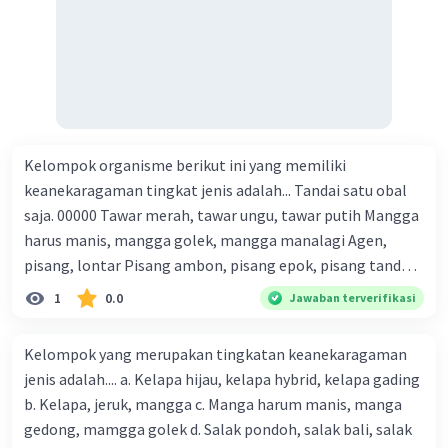
Kelompok organisme berikut ini yang memiliki
keanekaragaman tingkat jenis adalah... Tandai satu obal
saja. 00000 Tawar merah, tawar ungu, tawar putih Mangga
harus manis, mangga golek, mangga manalagi Agen,
pisang, lontar Pisang ambon, pisang epok, pisang tanduk
Padi PB, padi rojolele, padi IR
1
0.0
Jawaban terverifikasi
Kelompok yang merupakan tingkatan keanekaragaman
jenis adalah.... a. Kelapa hijau, kelapa hybrid, kelapa gading
b. Kelapa, jeruk, mangga c. Manga harum manis, manga
gedong, mamgga golek d. Salak pondoh, salak bali, salak