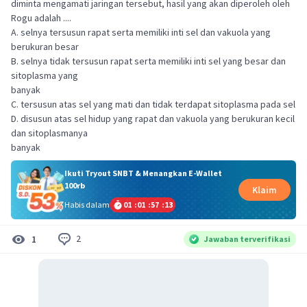
diminta mengamati jaringan tersebut, hasil yang akan diperoleh oleh
Rogu adalah ....
A. selnya tersusun rapat serta memiliki inti sel dan vakuola yang
berukuran besar
B. selnya tidak tersusun rapat serta memiliki inti sel yang besar dan
sitoplasma yang
banyak
C. tersusun atas sel yang mati dan tidak terdapat sitoplasma pada sel
D. disusun atas sel hidup yang rapat dan vakuola yang berukuran kecil
dan sitoplasmanya
banyak
Ikuti Tryout SNBT & Menangkan E-Wallet
100rb
Klaim
Habis dalam
01
:
01
:
57
:
13
2
1
Jawaban terverifikasi