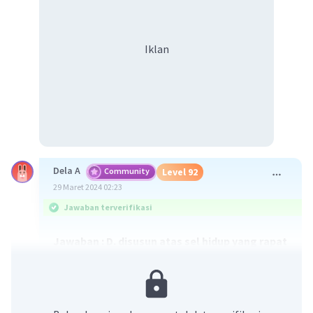
Iklan
Dela A
Community
Level 92
29 Maret 2024 02:23
Jawaban terverifikasi
Jawaban : D. disusun atas sel hidup yang rapat
dan vakuola yang berukuran kecil dan
sitoplasmanya
banyak