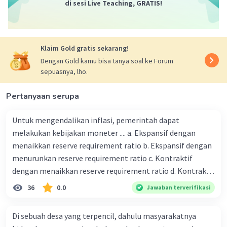
·
0.0
(
0
)
Balas
Beri Rating
di sesi Live Teaching, GRATIS!
Mazaya M
Community
Level 25
29 Maret 2024 09:47
Klaim Gold gratis sekarang!
Dengan Gold kamu bisa tanya soal ke Forum
D.
sepuasnya, lho.
Iklan
·
0.0
(
0
)
Balas
Beri Rating
Pertanyaan serupa
Untuk mengendalikan inflasi, pemerintah dapat
melakukan kebijakan moneter .... a. Ekspansif dengan
menaikkan reserve requirement ratio b. Ekspansif dengan
menurunkan reserve requirement ratio c. Kontraktif
dengan menaikkan reserve requirement ratio d. Kontraktif
dengan menurunkan reserve requirement ratio e.
36
0.0
Jawaban terverifikasi
Ekspansif dengan menaikkan tingkat diskonto Bila Bank
Indonesia melakukan kebijakan moneter ekspansif,
Di sebuah desa yang terpencil, dahulu masyarakatnya
ceteris paribus maka .... a. Menimbulkan inflasi di mana