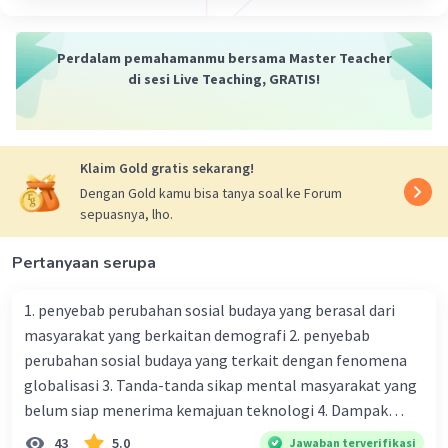
Perdalam pemahamanmu bersama Master Teacher
di sesi Live Teaching, GRATIS!
Klaim Gold gratis sekarang!
Dengan Gold kamu bisa tanya soal ke Forum
sepuasnya, lho.
Pertanyaan serupa
1. penyebab perubahan sosial budaya yang berasal dari
masyarakat yang berkaitan demografi 2. penyebab
perubahan sosial budaya yang terkait dengan fenomena
globalisasi 3. Tanda-tanda sikap mental masyarakat yang
belum siap menerima kemajuan teknologi 4. Dampak
modernisasi dalam kehidupan sosial masyarakat 5.
43
5.0
Jawaban terverifikasi