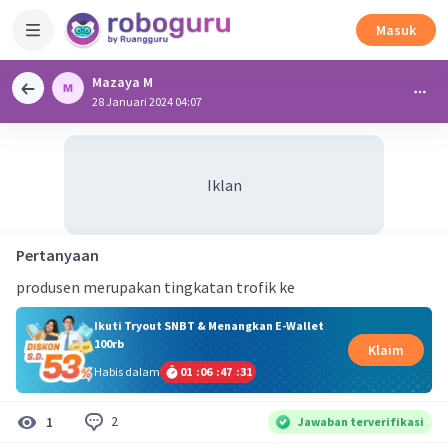
Masuk
Mazaya M
28 Januari 2024 04:07
Iklan
Pertanyaan
produsen merupakan tingkatan trofik ke
Ikuti Tryout SNBT & Menangkan E-Wallet
100rb
Klaim
Habis dalam
01
:
06
:
47
:
30
2
1
Jawaban terverifikasi