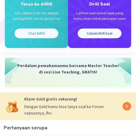
Tanya ke AiRIS
Drill Soal
Yuk, cobain chat dan belajar
Latihan soal sesuai topik yang
bareng AiRIS, teman pintarmu!
kamu mau untuk persiapan ujian
Chat AiRIS
Cobain Drill Soal
·
0.0
(
0
)
Balas
Beri Rating
Perdalam pemahamanmu bersama Master Teacher
di sesi Live Teaching, GRATIS!
Iklan
Klaim Gold gratis sekarang!
Dengan Gold kamu bisa tanya soal ke Forum
sepuasnya, lho.
Pertanyaan serupa