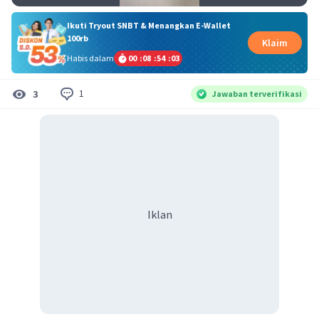
Ikuti Tryout SNBT & Menangkan E-Wallet
100rb
Klaim
Habis dalam
00
:
08
:
54
:
02
1
3
Jawaban terverifikasi
Iklan