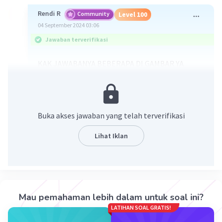
Rendi R
Community
Level 100
04 September 2024 03:06
Jawaban terverifikasi
KAK JAWABANYA BEBERAPA DI GAMBAR YA
KARENA BINGUNG KATA APA YANG DI SENSOR
Karya seni prasejarah seperti ini memberikan
kita wawasan tentang cara hidup, kepercayaan,
Buka akses jawaban yang telah terverifikasi
dan nilai-nilai yang dipegang oleh manusia pada
zaman tersebut. Lukisan tersebut merupakan
Lihat Iklan
salah satu bentuk komunikasi awal manusia dan
menunjukkan betapa seni telah menjadi bagian
integral dari budaya manusia sejak zaman
prasejarah.
Mau pemahaman lebih dalam untuk soal ini?
LATIHAN SOAL GRATIS!