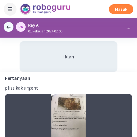
Masuk
Ray A
01 Februari 2024 02:05
Iklan
Pertanyaan
pliss kak urgent