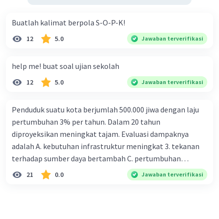
Buatlah kalimat berpola S-O-P-K!
12
5.0
Jawaban terverifikasi
help me! buat soal ujian sekolah
12
5.0
Jawaban terverifikasi
Penduduk suatu kota berjumlah 500.000 jiwa dengan laju
pertumbuhan 3% per tahun. Dalam 20 tahun
diproyeksikan meningkat tajam. Evaluasi dampaknya
adalah A. kebutuhan infrastruktur meningkat 3. tekanan
terhadap sumber daya bertambah C. pertumbuhan
eksponensial berdampak jangka panjang D. tidak
21
0.0
Jawaban terverifikasi
memengaruhi tata ruang E. proyeksi penduduk penting
untuk perencanaan