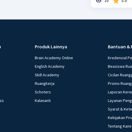
10
5.0
u
Produk Lainnya
Bantuan & 
Brain Academy Online
Kredensial P
English Academy
Beasiswa Ru
Skill Academy
Cicilan Ruang
Ruangkerja
Promo Ruang
Schoters
Laporan Kere
ess
Kalananti
Layanan Pen
Syarat & Ket
Kebijakan Pri
Tentang Kami