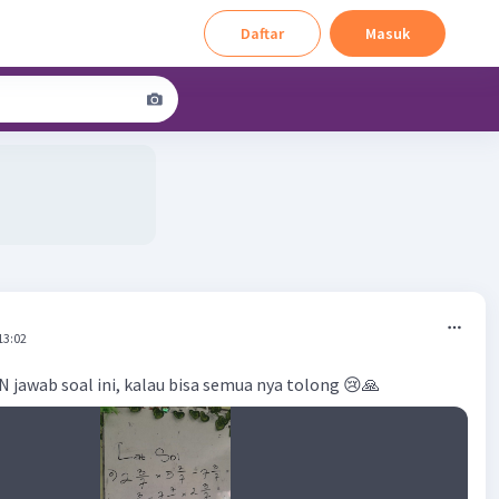
Daftar
Masuk
13:02
awab soal ini, kalau bisa semua nya tolong 😢🙏