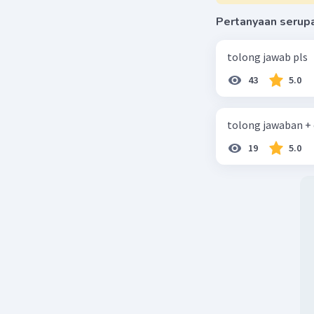
Pertanyaan serup
tolong jawab pls
43
5.0
tolong jawaban +
19
5.0