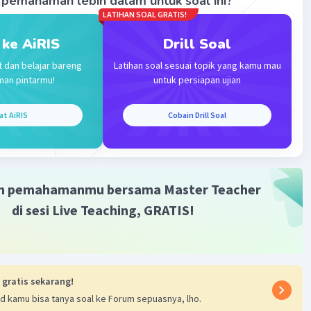
pemahaman lebih dalam untuk soal ini?
LATIHAN SOAL GRATIS!
 ke AiRIS
Drill Soal
t dan belajar bareng
Latihan soal sesuai topik yang kamu mau
man pintarmu!
untuk persiapan ujian
Iklan
at AiRIS
Cobain Drill Soal
m pemahamanmu bersama Master Teacher
di sesi Live Teaching, GRATIS!
 gratis sekarang!
d kamu bisa tanya soal ke Forum sepuasnya, lho.