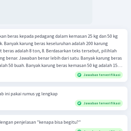
kan beras kepada pedagang dalam kemasan 25 kg dan 50 kg
. Banyak karung beras keseluruhan adalah 200 karung
 beras adalah 8 ton, 8. Berdasarkan teks tersebut, pilihlah
g benar. Jawaban benar lebih dari satu. Banyak karung beras
lah 50 buah. Banyak karung beras kemasan 50 kg adalah 150
 beras dalam kemasan 25 kg adalah 2 ton. Perbandingan berat
Jawaban terverifikasi
g dan 50 kg dalam truk adalah 1: 3. 9. Berdasarkan teks
ya setiap beras karung kecil adalah Rp7.500 dan karung besar
b ini pakai rumus yg lengkap
ah biaya angkut semua beras yang harus dibayar oleh Bu
00 C. Rp2.312.000 B. Rp2.475.000 D. Rp2.280.000
Jawaban terverifikasi
engan penjelasan "kenapa bisa begitu?"