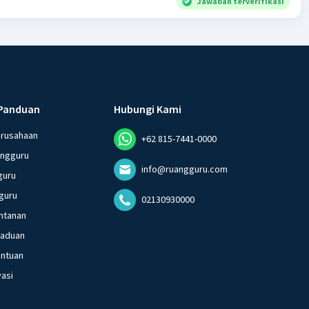
Jawaban terverifikasi
Panduan
Hubungi Kami
erusahaan
+62 815-7441-0000
angguru
info@ruangguru.com
guru
guru
02130930000
ntanan
gaduan
entuan
vasi