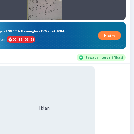
ryout SNBT & Menangkan E-Wallet 100rb
Klaim
alam
00
:
18
:
03
:
32
Jawaban terverifikasi
Iklan