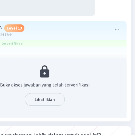
A
Level 13
024 18:44
terverifikasi
pada gambar
Buka akses jawaban yang telah terverifikasi
Lihat Iklan
·
0.0
(
0
)
Balas
ating