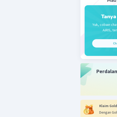
Mau 
Tanya
Yuk, cobain cha
AiRIS, te
Ch
Perdala
Klaim Gold
Dengan Gol