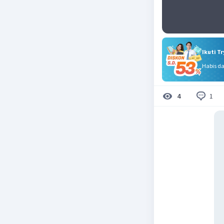
Ikuti T
Habis d
1
4