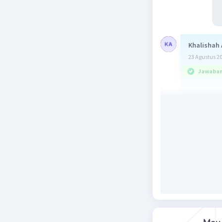
Khalishah 
23 Agustus 2
Jawaban 
Tertera 
Beri R