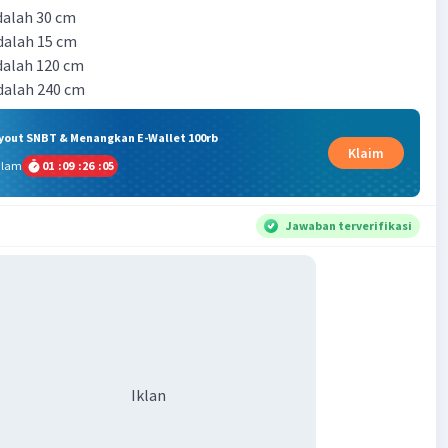
adalah 30 cm
adalah 15 cm
adalah 120 cm
adalah 240 cm
ryout SNBT & Menangkan E-Wallet 100rb
Klaim
alam
01
:
09
:
26
:
04
Jawaban terverifikasi
Iklan