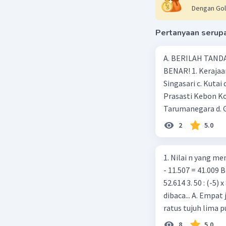
Pantulan k
Dengan Gol
Pantulan k
Pertanyaan serup
Sehingga 
C.Pantula
A. BERILAH TANDA
D.Pntulan
BENAR! 1. Kerajaan
Singasari c. Kutai
Beri R
Prasasti Kebon Ko
Tarumanegara d. 
kejayaan pada mas
2
5.0
Ageng Tirtayasa d
adalah …. a. Aceh 
1. Nilai n yang mem
peninggalan keraj
- 11.507 = 41.009 B
Borobudur d. Pond
52.614 3. 50 : (-5) 
yang mempunyai ….
dibaca... A. Empat
banyak c. Raja-raj
ratus tujuh lima p
bukan termasuk ke
ratus dua puluh D.
Gunung 8. Daratan
8
5.0