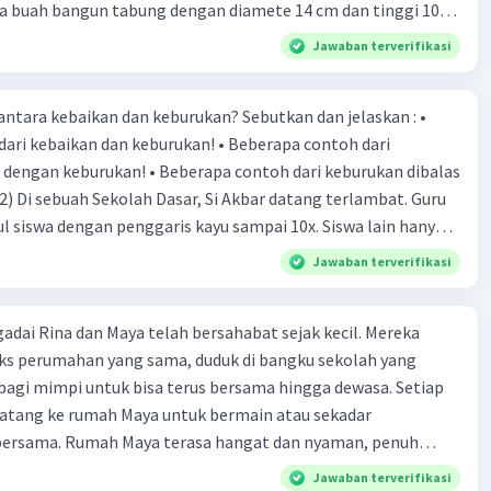
 buah bangun tabung dengan diamete 14 cm dan tinggi 10
 A. 76 cm2 B. 80 cm2 C. 112 cm2 D. 154 cm2
jasa atau barang disebut …. a. produsen b. Distributor c.
rtas. a. Berapakah luas kertas yang kalian butuhkan untuk
alur 20. Kegiatan ekonomi yang menghasilkan barang, yaitu
Jawaban terverifikasi
 bangun tabung tersebut? b. Berapakah volume setiap
tan b. Usaha tukang cukur c. Usaha pelayanan kesehatan d.
makanan
antara kebaikan dan keburukan? Sebutkan dan jelaskan : •
ari kebaikan dan keburukan! • Beberapa contoh dari
 dengan keburukan! • Beberapa contoh dari keburukan dibalas
2) Di sebuah Sekolah Dasar, Si Akbar datang terlambat. Guru
l siswa dengan penggaris kayu sampai 10x. Siswa lain hanya
pa ada kecurigaan pada situasi ini. Padahal Akbar ini lahir
Jawaban terverifikasi
kin. Setiap hari, Akbar harus membantu orang tua dalam
banyak. Hari ke dua sampai hari ke lima, guru killer pun terus
adai Rina dan Maya telah bersahabat sejak kecil. Mereka
mpai 50x. Siswa lain merasa khawatir, bahwa memukul
eks perumahan yang sama, duduk di bangku sekolah yang
at tidak manusiawi dilakukan. Namun Guru killer tidak habis
agi mimpi untuk bisa terus bersama hingga dewasa. Setiap
r selalu terlambat sekolah. Setelah lebih dari 5 hari, guru
 datang ke rumah Maya untuk bermain atau sekadar
Akbar yang sedang pulang. Alangkah terkejutnya, bahwa Akbar
ersama. Rumah Maya terasa hangat dan nyaman, penuh
rang tua kegiatan. Karena Orang tua sudah lansia. Guru
 dan rasa kekeluargaan. Maya adalah teman yang selalu
an menyesal atas perbuatan itu. Tiba-tiba siswa sekelas Akbar
Jawaban terverifikasi