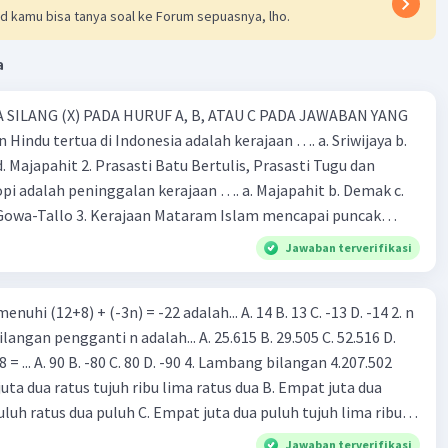
e-3: (setengah dari 1.2) = 0.6 m
d kamu bisa tanya soal ke Forum sepuasnya, lho.
e-4: (setengah dari 0.6) = 0.3 m
a
jawaban yang benar adalah:
n ke-2 adalah 120 cm
 SILANG (X) PADA HURUF A, B, ATAU C PADA JAWABAN YANG
 ke-2 adalah 240 cm
 Hindu tertua di Indonesia adalah kerajaan …. a. Sriwijaya b.
 d. Majapahit 2. Prasasti Batu Bertulis, Prasasti Tugu dan
·
4.0
(
1
)
Balas
ating
pi adalah peninggalan kerajaan …. a. Majapahit b. Demak c.
Gowa-Tallo 3. Kerajaan Mataram Islam mencapai puncak
a pemerintahan …. a. Hayam Wuruk b. Sultan Agung c. Sultan
Jawaban terverifikasi
. Sultan Hasanudin 4. Kerajaan Islam pertama di Indonesia
b. Demak c. Gowa-Tallo d. Samudra Pasai 5. Berikut adalah
enuhi (12+8) + (-3n) = -22 adalah... A. 14 B. 13 C. -13 D. -14 2. n
aan Islam, kecuali … a. Masjid Demak b. Menara Kudus c. Candi
ilangan pengganti n adalah... A. 25.615 B. 29.505 C. 52.516 D.
ok Pesantren 6. Kerajaan Majapahit dikenal dengan kerajaan
x 8 = ... A. 90 B. -80 C. 80 D. -90 4. Lambang bilangan 4.207.502
 a. Permaisuri yang cantik-cantik b. Angkatan darat yang
 juta dua ratus tujuh ribu lima ratus dua B. Empat juta dua
a yang bijak d. Kekuatan maritim yang besar 7. Berikut ini yang
uluh ratus dua puluh C. Empat juta dua puluh tujuh lima ribu
nampakan alam adalah …. a. Sungai b. Pelabuhan c. Danau d.
 Empat juta dua puluh tujuh ribu lima ratus dua 5. -280 + (-245)
 yang menjorok ke laut dinamakan …. a. Lembah b. Teluk c.
Jawaban terverifikasi