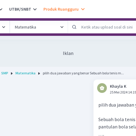
UTBK/SNBT
Produk Ruangguru
Iklan
SMP
Matematika
pilih dua jawaban yang benar Sebuah bola tenis m...
Khayla K
25 Mei 2024 14:1
pilih dua jawaban
Sebuah bola tenis 
pantulan bola sel
….