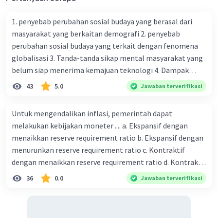
1. penyebab perubahan sosial budaya yang berasal dari
Iklan
masyarakat yang berkaitan demografi 2. penyebab
perubahan sosial budaya yang terkait dengan fenomena
globalisasi 3. Tanda-tanda sikap mental masyarakat yang
belum siap menerima kemajuan teknologi 4. Dampak
modernisasi dalam kehidupan sosial masyarakat 5.
43
5.0
Jawaban terverifikasi
Kegiatan manusia di bidang ekonomi yang menunjukkan
perubahan ke arah modernisasi 6. Contoh pengaruh
Untuk mengendalikan inflasi, pemerintah dapat
modernisasi di bidang ilmu pengetahuan dan pendidikan
melakukan kebijakan moneter .... a. Ekspansif dengan
terhadap pola pikir masyarakat 7. Konsep mengenai
menaikkan reserve requirement ratio b. Ekspansif dengan
proses modernisasi di masyarakat seringkali mengalami
menurunkan reserve requirement ratio c. Kontraktif
kesalahan pahaman, salah satunya kesalahan tersebut
dengan menaikkan reserve requirement ratio d. Kontraktif
menganggap jika menjadi modern adalah mengikuti... 8.
dengan menurunkan reserve requirement ratio e.
36
0.0
Jawaban terverifikasi
arti dari globalisasi 9. Bentuk kearifan lokal di wilayah
Ekspansif dengan menaikkan tingkat diskonto Bila Bank
Madura yang berperan dalam pengelolaan SDA dan
Indonesia melakukan kebijakan moneter ekspansif,
dukungan dalam bentuk kebudayaan 10. Syarat menjaga
ceteris paribus maka .... a. Menimbulkan inflasi di mana
tradisi kearifan lokal di Nusantara 11. Ciri uang kartal,