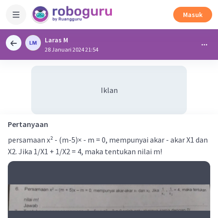
Masuk
Laras M
28 Januari 2024 21:54
Iklan
Pertanyaan
persamaan x² - (m-5)× - m = 0, mempunyai akar - akar X1 dan
X2. Jika 1/X1 + 1/X2 = 4, maka tentukan nilai m!