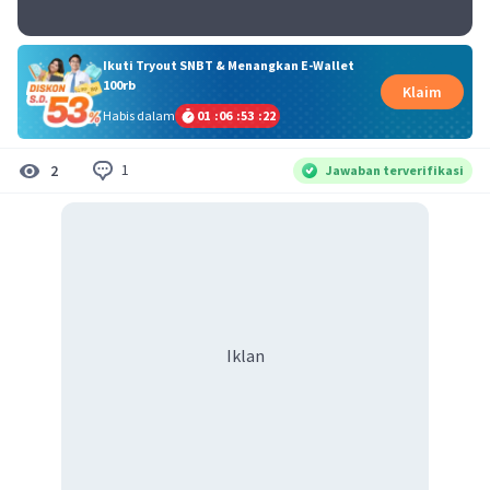
Ikuti Tryout SNBT & Menangkan E-Wallet
100rb
Klaim
Habis dalam
01
:
06
:
53
:
21
1
2
Jawaban terverifikasi
Iklan