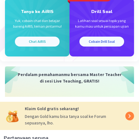
1/x1 + 1/x2 = 4
Tanya ke AiRIS
Drill Soal
<=> (x1 + x2)/x1.x2 = 4
<=> (m+5)/(-m) = 4
Yuk, cobain chat dan belajar
Latihan soal sesuai topik yang
bareng AiRIS, teman pintarmu!
kamu mau untuk persiapan ujian
<=> m + 5 = -4 m
<=> 5m = -5
<=> m = -1
Chat AiRIS
Cobain Drill Soal
·
3.0
(
2
)
Balas
Beri Rating
Perdalam pemahamanmu bersama Master Teacher
di sesi Live Teaching, GRATIS!
Laras M
Level 33
29 Januari 2024 04:49
makasiii kaa
Klaim Gold gratis sekarang!
Dengan Gold kamu bisa tanya soal ke Forum
sepuasnya, lho.
Pertanyaan serupa