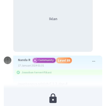
Iklan
Nanda R
Community
Level 89
17 Januari 2024 01:31
Jawaban terverifikasi
jawabannya adalah C.1,2, dan 4
Pertama, pernyataan 1) "Memonitor
demobilisasi GAM dan penghancuran senjata dan