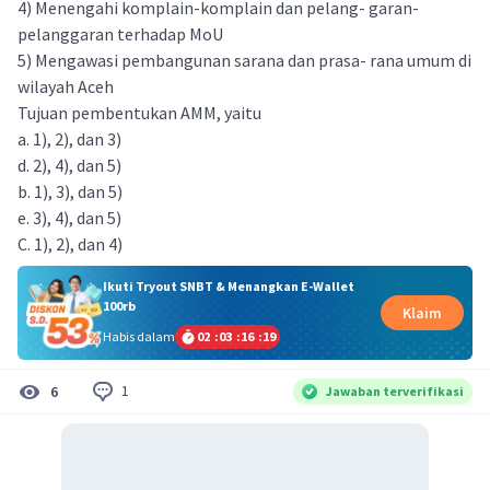
4) Menengahi komplain-komplain dan pelang- garan-
pelanggaran terhadap MoU
5) Mengawasi pembangunan sarana dan prasa- rana umum di
wilayah Aceh
Tujuan pembentukan AMM, yaitu
a. 1), 2), dan 3)
d. 2), 4), dan 5)
b. 1), 3), dan 5)
e. 3), 4), dan 5)
C. 1), 2), dan 4)
Ikuti Tryout SNBT & Menangkan E-Wallet
100rb
Klaim
Habis dalam
02
:
03
:
16
:
19
1
6
Jawaban terverifikasi