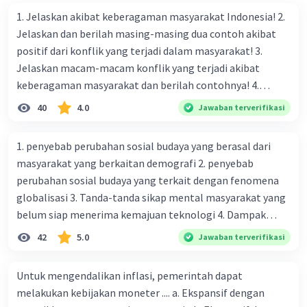
1. Jelaskan akibat keberagaman masyarakat Indonesia! 2.
Jelaskan dan berilah masing-masing dua contoh akibat
positif dari konflik yang terjadi dalam masyarakat! 3.
Jelaskan macam-macam konflik yang terjadi akibat
keberagaman masyarakat dan berilah contohnya! 4.
Mengapa dalam masyarakat yang memiliki keberagaman
40
4.0
Jawaban terverifikasi
diperlukan harmoni? 5. Indonesia merupakan negara yang
kaya akan keberagaman baik dilihat dari agama, suku, ras,
1. penyebab perubahan sosial budaya yang berasal dari
bahasa, dan budaya. Berdasarkan pernyataan tersebut,
masyarakat yang berkaitan demografi 2. penyebab
apa yang dapat kalian lakukan untuk menjaga
perubahan sosial budaya yang terkait dengan fenomena
keberagaman supaya terhindar dari konflik?
globalisasi 3. Tanda-tanda sikap mental masyarakat yang
belum siap menerima kemajuan teknologi 4. Dampak
modernisasi dalam kehidupan sosial masyarakat 5.
42
5.0
Jawaban terverifikasi
Kegiatan manusia di bidang ekonomi yang menunjukkan
perubahan ke arah modernisasi 6. Contoh pengaruh
Untuk mengendalikan inflasi, pemerintah dapat
modernisasi di bidang ilmu pengetahuan dan pendidikan
melakukan kebijakan moneter .... a. Ekspansif dengan
terhadap pola pikir masyarakat 7. Konsep mengenai