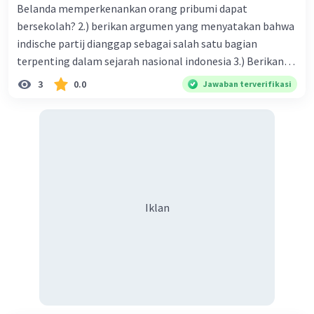
Belanda memperkenankan orang pribumi dapat
bersekolah? 2.) berikan argumen yang menyatakan bahwa
indische partij dianggap sebagai salah satu bagian
terpenting dalam sejarah nasional indonesia 3.) Berikan
argumen yang menyatakan bahwa Perhimpunan
3
0.0
Jawaban terverifikasi
Indonesia dianggap sebagai salah satu bagian terpenting
dalam sejarah nasional Indonesia! 4.) Apa yang dimaksud
dengan masa radikal dalam pergerakan nasional
Indonesia? Lalu bagaimana reaksi pemerintah kolonial
menghadapinya! -masa radikal itu adalah
Iklan