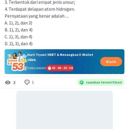
3. Terbentuk dari empat jenis unsur;
4. Terdapat delapan atom hidrogen.
Pernyataan yang benar adalah ....
A. 1), 2), dan 3)
B. 1), 2), dan 4)
C. 1), 3), dan 4)
D. 2), 3), dan 4)
Ikuti Tryout SNBT & Menangkan E-Wallet
100rb
Klaim
Habis dalam
02
:
06
:
20
:
53
1
2
Jawaban terverifikasi