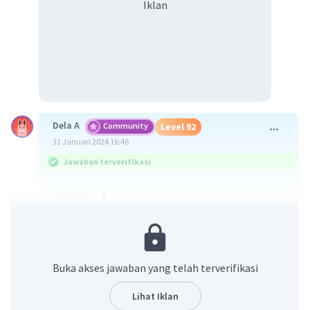
Iklan
Dela A
Community
Level 92
31 Januari 2024 16:46
Jawaban terverifikasi
Jawaban : A
Pembahsan :
Diketahui rumus molekul : 2(NH4)2SO4
Pada rumus tersebut diketahui bahwa :
- molekul tersebut merupakan molekul senyawa
Buka akses jawaban yang telah terverifikasi
- gabungan dari 4 buah unsur, yaitu N, H, S dan O
- terdapat 2 buah molekul (NH4)2SO4
Lihat Iklan