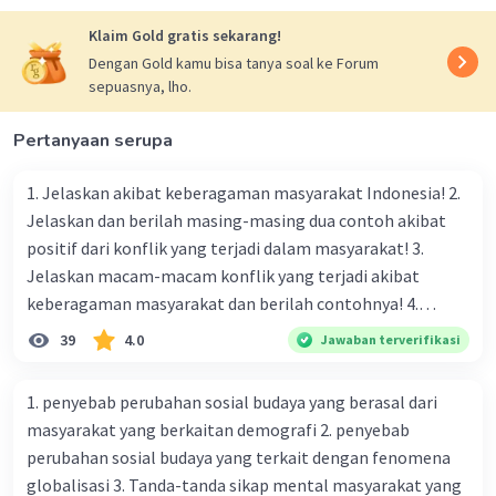
Iklan
Klaim Gold gratis sekarang!
Dengan Gold kamu bisa tanya soal ke Forum
sepuasnya, lho.
Pertanyaan serupa
1. Jelaskan akibat keberagaman masyarakat Indonesia! 2.
Jelaskan dan berilah masing-masing dua contoh akibat
positif dari konflik yang terjadi dalam masyarakat! 3.
Jelaskan macam-macam konflik yang terjadi akibat
keberagaman masyarakat dan berilah contohnya! 4.
Mengapa dalam masyarakat yang memiliki keberagaman
39
4.0
Jawaban terverifikasi
diperlukan harmoni? 5. Indonesia merupakan negara yang
kaya akan keberagaman baik dilihat dari agama, suku, ras,
1. penyebab perubahan sosial budaya yang berasal dari
bahasa, dan budaya. Berdasarkan pernyataan tersebut,
masyarakat yang berkaitan demografi 2. penyebab
apa yang dapat kalian lakukan untuk menjaga
perubahan sosial budaya yang terkait dengan fenomena
keberagaman supaya terhindar dari konflik?
globalisasi 3. Tanda-tanda sikap mental masyarakat yang