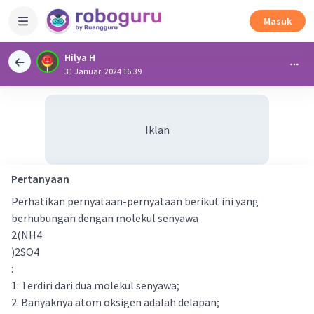
Masuk
Hilya H
31 Januari 2024 16:39
Iklan
Pertanyaan
Perhatikan pernyataan-pernyataan berikut ini yang
berhubungan dengan molekul senyawa
2(NH4
)2SO4
:
1. Terdiri dari dua molekul senyawa;
2. Banyaknya atom oksigen adalah delapan;