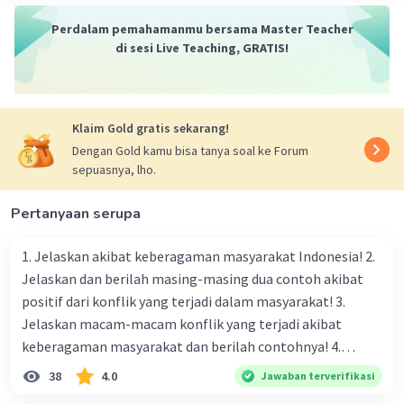
Melestarikan budaya yang diwarisi dari
leluhur: Tindakan ini menunjukkan adanya
Perdalam pemahamanmu bersama Master Teacher
di sesi Live Teaching, GRATIS!
kebanggaan terhadap warisan budaya dan
tradisi yang melekat pada suku atau
kelompok etnis tertentu, yang merupakan
aspek dari sikap primordial.
Klaim Gold gratis sekarang!
Dengan Gold kamu bisa tanya soal ke Forum
sepuasnya, lho.
Pertanyaan serupa
1. Jelaskan akibat keberagaman masyarakat Indonesia! 2.
·
0.0
(
0
)
Balas
Beri Rating
Jelaskan dan berilah masing-masing dua contoh akibat
positif dari konflik yang terjadi dalam masyarakat! 3.
Jelaskan macam-macam konflik yang terjadi akibat
keberagaman masyarakat dan berilah contohnya! 4.
Mengapa dalam masyarakat yang memiliki keberagaman
38
4.0
Jawaban terverifikasi
diperlukan harmoni? 5. Indonesia merupakan negara yang