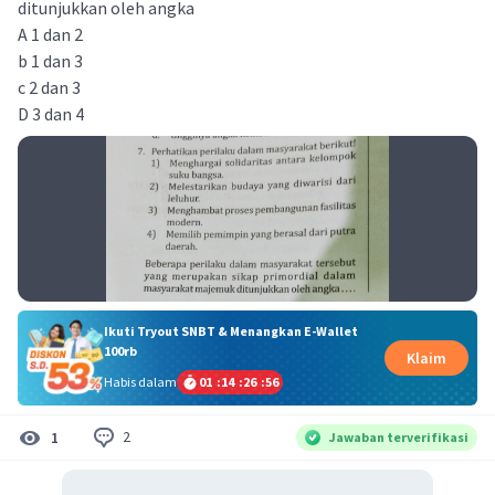
ditunjukkan oleh angka
A 1 dan 2
b 1 dan 3
c 2 dan 3
D 3 dan 4
Ikuti Tryout SNBT & Menangkan E-Wallet
100rb
Klaim
Habis dalam
01
:
14
:
26
:
56
2
1
Jawaban terverifikasi