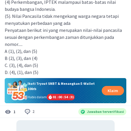
(4) Perkembangan, IPTEK malampaui batas-batas nilai
budaya bangsa Indonesia.
(5). Nilai Pancasila tidak mengekang warga negara tetapi
menyatukan perbedaan yang ada
Penyataan berikut ini yang merupakan nilai-nilai pancasila
sesuai dengan perkembangan zaman ditunjukkan pada
nomor.....
A (1), (2), dan (5)
B (2), (3), dan (4)
C. (3), (4), dan (5)
D. (4), (1), dan (5)
Ikuti Tryout SNBT & Menangkan E-Wallet
100rb
Klaim
Habis dalam
01
:
00
:
54
:
30
2
1
Jawaban terverifikasi