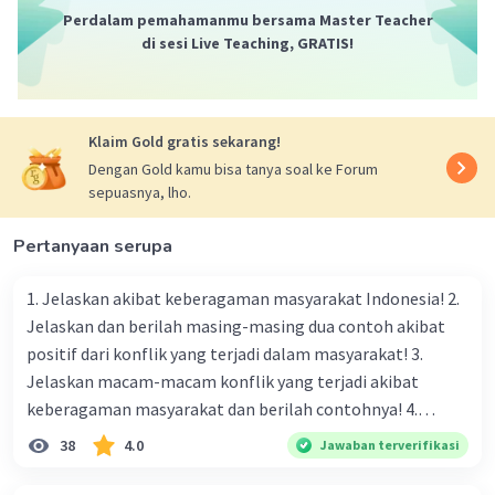
Nilai ini mencerminkan Pancasila secara
Perdalam pemahamanmu bersama Master Teacher
keseluruhan sebagai dasar negara Indonesia
di sesi Live Teaching, GRATIS!
yang mengakomodasi keberagaman dan
menyatukan perbedaan untuk mencapai tujuan
bersama.
Klaim Gold gratis sekarang!
Dengan Gold kamu bisa tanya soal ke Forum
·
0.0
(
0
)
Balas
Beri Rating
sepuasnya, lho.
Nasywa D
Level 19
27 April 2024 03:08
Pertanyaan serupa
terima kasih
1. Jelaskan akibat keberagaman masyarakat Indonesia! 2.
Jelaskan dan berilah masing-masing dua contoh akibat
positif dari konflik yang terjadi dalam masyarakat! 3.
Mu T
Level 1
Jelaskan macam-macam konflik yang terjadi akibat
23 April 2024 02:57
keberagaman masyarakat dan berilah contohnya! 4.
Mengapa dalam masyarakat yang memiliki keberagaman
Penyataan yang sesuai dengan nilai-nilai
38
4.0
Jawaban terverifikasi
diperlukan harmoni? 5. Indonesia merupakan negara yang
Pancasila dan menunjukkan adaptasi terhadap
Iklan
perkembangan zaman adalah nomor B: (2), (3),
kaya akan keberagaman baik dilihat dari agama, suku, ras,