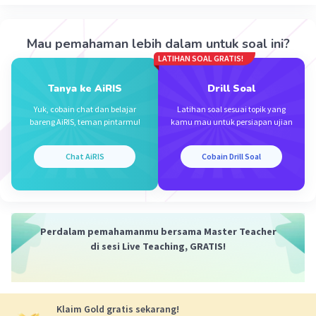
5. Menentukan alur singkat, berdasarkan
struktur
6. Menentukan pola penyajian
Mau pemahaman lebih dalam untuk soal ini?
7. Menuliskan teks anekdot secara utuh
LATIHAN SOAL GRATIS!
Dengan demikian, jawaban yang tepat adalah 2,
Tanya ke AiRIS
Drill Soal
3, dan 5.
Yuk, cobain chat dan belajar
Latihan soal sesuai topik yang
bareng AiRIS, teman pintarmu!
kamu mau untuk persiapan ujian
·
0.0
(
0
)
Balas
Beri Rating
Chat AiRIS
Cobain Drill Soal
Mazaya M
Community
Level 25
31 Maret 2024 12:12
E
Perdalam pemahamanmu bersama Master Teacher
Iklan
di sesi Live Teaching, GRATIS!
·
0.0
(
0
)
Balas
Beri Rating
Klaim Gold gratis sekarang!