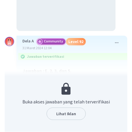
Dela A
Community
Level 92
31 Maret 2024 12:04
Jawaban terverifikasi
Jawaban : E. 2, 3, dan 5.
Pembahasan :
Langkah-langkah membuat teks anekdot adalah
sebagai berikut.
Buka akses jawaban yang telah terverifikasi
1. Menentukan tema
2. Menentukan kritik
Lihat Iklan
3. Memasukkan unsur lucu
4. Menentukan tokoh