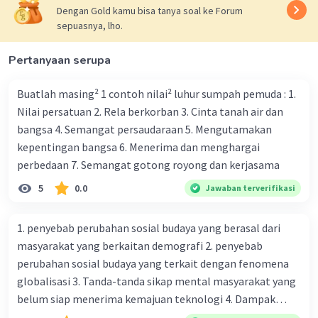
Dengan Gold kamu bisa tanya soal ke Forum
sepuasnya, lho.
Pertanyaan serupa
Buatlah masing² 1 contoh nilai² luhur sumpah pemuda : 1.
Nilai persatuan 2. Rela berkorban 3. Cinta tanah air dan
bangsa 4. Semangat persaudaraan 5. Mengutamakan
kepentingan bangsa 6. Menerima dan menghargai
perbedaan 7. Semangat gotong royong dan kerjasama
5
0.0
Jawaban terverifikasi
1. penyebab perubahan sosial budaya yang berasal dari
masyarakat yang berkaitan demografi 2. penyebab
perubahan sosial budaya yang terkait dengan fenomena
globalisasi 3. Tanda-tanda sikap mental masyarakat yang
belum siap menerima kemajuan teknologi 4. Dampak
modernisasi dalam kehidupan sosial masyarakat 5.