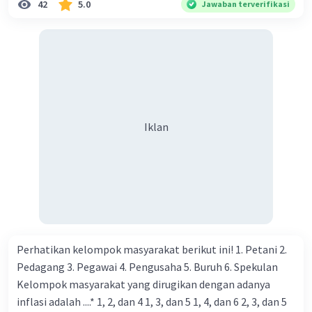
42
5.0
Jawaban terverifikasi
Kegiatan manusia di bidang ekonomi yang menunjukkan
perubahan ke arah modernisasi 6. Contoh pengaruh
modernisasi di bidang ilmu pengetahuan dan pendidikan
terhadap pola pikir masyarakat 7. Konsep mengenai
proses modernisasi di masyarakat seringkali mengalami
kesalahan pahaman, salah satunya kesalahan tersebut
menganggap jika menjadi modern adalah mengikuti... 8.
Iklan
arti dari globalisasi 9. Bentuk kearifan lokal di wilayah
Madura yang berperan dalam pengelolaan SDA dan
dukungan dalam bentuk kebudayaan 10. Syarat menjaga
tradisi kearifan lokal di Nusantara 11. Ciri uang kartal,
giral 12. Syarat melakukan kegiatan barter 13. Arti dari
durability yang merupakan syarat sebuah benda bisa
dikatakan sebagai uang 14. maksud token money dalam
Perhatikan kelompok masyarakat berikut ini! 1. Petani 2.
nilai intrinsik 15. maksud dengan satuan hitung dalam
Pedagang 3. Pegawai 4. Pengusaha 5. Buruh 6. Spekulan
fungsi uang 16. fungsi uang 17. peranan dan maksud
Kelompok masyarakat yang dirugikan dengan adanya
didirikan lembaga keuangan non-Bank / bukan bank 18.
inflasi adalah ....* 1, 2, dan 4 1, 3, dan 5 1, 4, dan 6 2, 3, dan 5