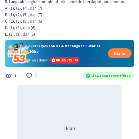
5. Langkah-langkah membuat teks anekdot terdapat pada nomor ….
A. (1), (2), (4), dan (7)
B. (1), (2), (5), dan (7)
C. (2), (3), (5), dan (6)
D. (1), (3), dan (6)
E. (2), (3), dan (5)
Ikuti Tryout SNBT & Menangkan E-Wallet
100rb
Klaim
Habis dalam
00
:
05
:
39
:
42
2
1
Jawaban terverifikasi
Iklan