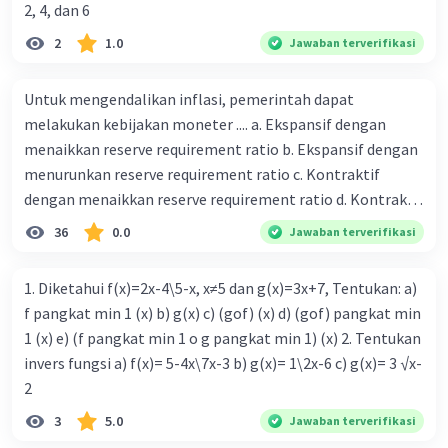
maksud dengan kegiatan menghimpun dana yang
2, 4, dan 6
dilakukan perbankan 19. tugas Bank Indonesia 20. tugas
2
1.0
Jawaban terverifikasi
Bank Umum 21. kegiatan lembaga keuangan non-Bank 22.
kelembagaan keuangan non-bank yang memiliki kegiatan
Untuk mengendalikan inflasi, pemerintah dapat
yang dilakukan dengan operasi simpan pinjam 23.
melakukan kebijakan moneter .... a. Ekspansif dengan
Lembaga keuangan non bank yang memiliki fungsi
menaikkan reserve requirement ratio b. Ekspansif dengan
sebagai penggerak investasi dengan memperhatikan dan
menurunkan reserve requirement ratio c. Kontraktif
memasukan surat berharga 24. Nama lembaga keuangan
dengan menaikkan reserve requirement ratio d. Kontraktif
non bank yang bertugas mengatasi para rensumen 25.
dengan menurunkan reserve requirement ratio e.
Ciri" dari masyarakat ekonomi abad ke 21
36
0.0
Jawaban terverifikasi
Ekspansif dengan menaikkan tingkat diskonto Bila Bank
Indonesia melakukan kebijakan moneter ekspansif,
1. Diketahui f(x)=2x-4\5-x, x≠5 dan g(x)=3x+7, Tentukan: a)
ceteris paribus maka .... a. Menimbulkan inflasi di mana
f pangkat min 1 (x) b) g(x) c) (gof) (x) d) (gof) pangkat min
bentuk kurva jumlah uang beredar (penawaran uang) naik
1 (x) e) (f pangkat min 1 o g pangkat min 1) (x) 2. Tentukan
dari kiri bawah ke kanan atas b. Menimbulkan deflasi di
invers fungsi a) f(x)= 5-4x\7x-3 b) g(x)= 1\2x-6 c) g(x)= 3 √x-
mana bentuk kurva jumlah uang beredar (penawaran
2
uang) naik dari kiri bawah ke kanan atas c. Tingkat bunga
3
5.0
Jawaban terverifikasi
meningkat di mana bentuk kurva jumlah uang beredar