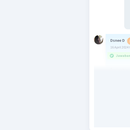
Dsnee D
16 April 2024 
Jawaban 
Semoga 