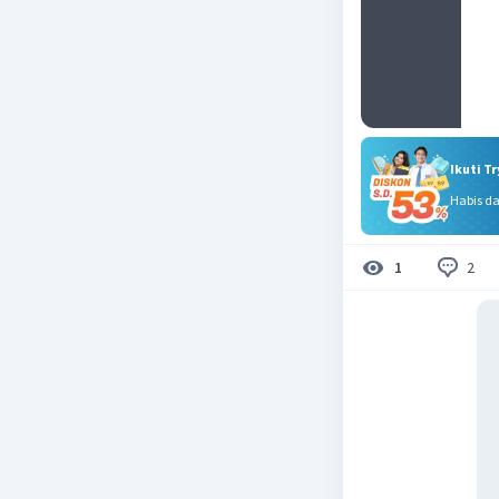
Ikuti T
Habis d
2
1