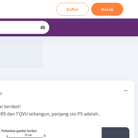
Daftar
Masuk
50
r berikut!
RS dan TQVU sebangun, panjang sisi PS adalah...