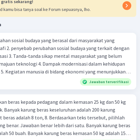
 gratis sekarang!
/4
d kamu bisa tanya soal ke Forum sepuasnya, lho.
 4)/3
m
a
jang PS adalah 20 cm
ahan sosial budaya yang berasal dari masyarakat yang
·
0.0
(
0
)
Balas
ating
fi 2. penyebab perubahan sosial budaya yang terkait dengan
sasi 3. Tanda-tanda sikap mental masyarakat yang belum
majuan teknologi 4. Dampak modernisasi dalam kehidupan
t 5. Kegiatan manusia di bidang ekonomi yang menunjukkan
 modernisasi 6. Contoh pengaruh modernisasi di bidang ilmu
Jawaban terverifikasi
endidikan terhadap pola pikir masyarakat 7. Konsep
modernisasi di masyarakat seringkali mengalami kesalahan
kan beras kepada pedagang dalam kemasan 25 kg dan 50 kg
atunya kesalahan tersebut menganggap jika menjadi modern
. Banyak karung beras keseluruhan adalah 200 karung
 8. arti dari globalisasi 9. Bentuk kearifan lokal di wilayah
 beras adalah 8 ton, 8. Berdasarkan teks tersebut, pilihlah
eran dalam pengelolaan SDA dan dukungan dalam bentuk
g benar. Jawaban benar lebih dari satu. Banyak karung beras
rat menjaga tradisi kearifan lokal di Nusantara 11. Ciri uang
lah 50 buah. Banyak karung beras kemasan 50 kg adalah 150
Syarat melakukan kegiatan barter 13. Arti dari durability yang