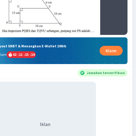
ryout SNBT & Menangkan E-Wallet 100rb
Klaim
alam
02
:
11
:
15
:
13
Jawaban terverifikasi
Iklan