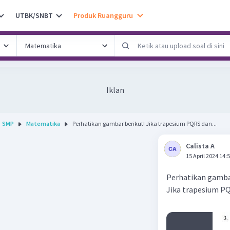
UTBK/SNBT
Produk Ruangguru
Iklan
SMP
Matematika
Perhatikan gambar berikut! Jika trapesium PQRS dan...
Calista A
15 April 2024 14:
Perhatikan gamba
Jika trapesium PQ