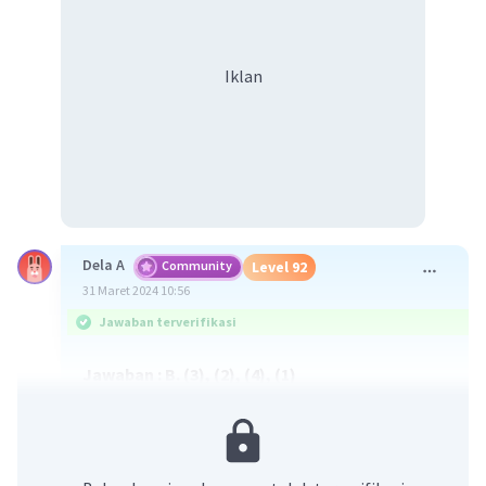
Iklan
Dela A
Community
Level 92
31 Maret 2024 10:56
Jawaban terverifikasi
Jawaban : B. (3), (2), (4), (1)
Pembahasan :
Sebuah paragraf perlu disusun secara logis dan
sistematis. Susunan teks yang tepat adalah