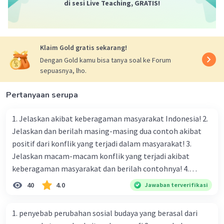
di sesi Live Teaching, GRATIS!
Mazaya M
Community
Level 25
31 Maret 2024 11:14
B
Klaim Gold gratis sekarang!
Iklan
Dengan Gold kamu bisa tanya soal ke Forum
·
0.0
(
0
)
Balas
Beri Rating
sepuasnya, lho.
Pertanyaan serupa
1. Jelaskan akibat keberagaman masyarakat Indonesia! 2.
Jelaskan dan berilah masing-masing dua contoh akibat
positif dari konflik yang terjadi dalam masyarakat! 3.
Jelaskan macam-macam konflik yang terjadi akibat
keberagaman masyarakat dan berilah contohnya! 4.
Mengapa dalam masyarakat yang memiliki keberagaman
40
4.0
Jawaban terverifikasi
diperlukan harmoni? 5. Indonesia merupakan negara yang
kaya akan keberagaman baik dilihat dari agama, suku, ras,
1. penyebab perubahan sosial budaya yang berasal dari
bahasa, dan budaya. Berdasarkan pernyataan tersebut,