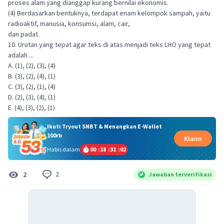
proses alam yang dianggap kurang bernilai ekonomis.
(4) Berdasarkan bentuknya, terdapat enam kelompok sampah, yaitu
radioaktif, manusia, konsumsi, alam, cair,
dan padat.
10. Urutan yang tepat agar teks di atas menjadi teks LHO yang tepat
adalah ...
A. (1), (2), (3), (4)
B. (3), (2), (4), (1)
C. (3), (2), (1), (4)
D. (2), (3), (4), (1)
E. (4), (3), (2), (1)
Ikuti Tryout SNBT & Menangkan E-Wallet
100rb
Klaim
Habis dalam
00
:
18
:
31
:
01
2
2
Jawaban terverifikasi