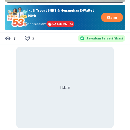
Ikuti Tryout SNBT & Menangkan E-Wallet
100rb
Klaim
Habis dalam
02
:
18
:
42
:
45
2
7
Jawaban terverifikasi
Iklan