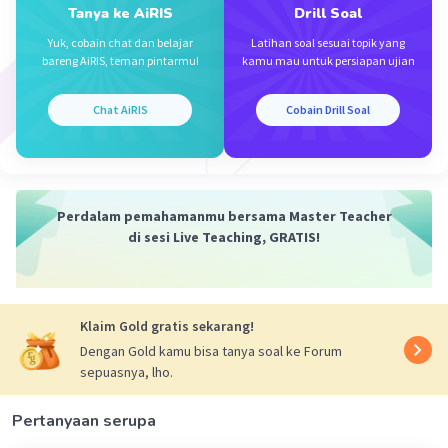
Tanya ke AiRIS
Drill Soal
Nanda R
Yuk, cobain chat dan belajar
Latihan soal sesuai topik yang
Community
Level 89
bareng AiRIS, teman pintarmu!
kamu mau untuk persiapan ujian
21 April 2024 11:10
Jawaban terverifikasi
Chat AiRIS
Cobain Drill Soal
jawabannya adalah B.
Iklan
Sistem politik pada masa Demokrasi Liberal
ditandai dengan adanya lebih dari satu partai
Perdalam pemahamanmu bersama Master Teacher
di sesi Live Teaching, GRATIS!
politik yang aktif dan bersaing dalam proses
politik.
Klaim Gold gratis sekarang!
Dengan Gold kamu bisa tanya soal ke Forum
sepuasnya, lho.
·
0.0
(
0
)
Balas
Beri Rating
Pertanyaan serupa