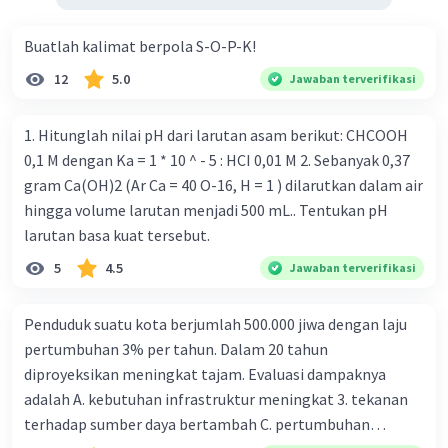
Buatlah kalimat berpola S-O-P-K!
12
5.0
Jawaban terverifikasi
1. Hitunglah nilai pH dari larutan asam berikut: CHCOOH
0,1 M dengan Ka = 1 * 10 ^ - 5 : HCI 0,01 M 2. Sebanyak 0,37
gram Ca(OH)2 (Ar Ca = 40 O-16, H = 1 ) dilarutkan dalam air
hingga volume larutan menjadi 500 mL.. Tentukan pH
larutan basa kuat tersebut.
5
4.5
Jawaban terverifikasi
Penduduk suatu kota berjumlah 500.000 jiwa dengan laju
pertumbuhan 3% per tahun. Dalam 20 tahun
diproyeksikan meningkat tajam. Evaluasi dampaknya
adalah A. kebutuhan infrastruktur meningkat 3. tekanan
terhadap sumber daya bertambah C. pertumbuhan