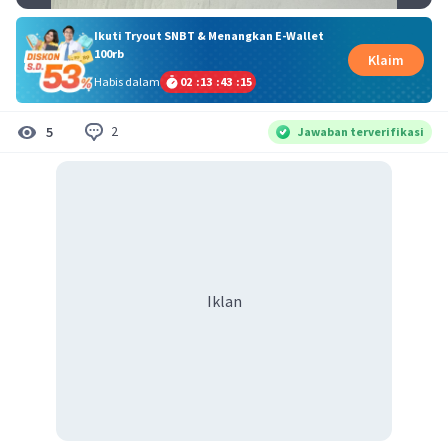
Ikuti Tryout SNBT & Menangkan E-Wallet
100rb
Klaim
Habis dalam
02
:
13
:
43
:
14
2
5
Jawaban terverifikasi
Iklan