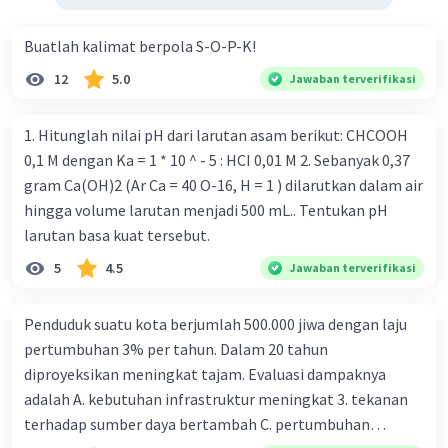
Buatlah kalimat berpola S-O-P-K!
12
5.0
Jawaban terverifikasi
1. Hitunglah nilai pH dari larutan asam berikut: CHCOOH
0,1 M dengan Ka = 1 * 10 ^ - 5 : HCI 0,01 M 2. Sebanyak 0,37
gram Ca(OH)2 (Ar Ca = 40 O-16, H = 1 ) dilarutkan dalam air
hingga volume larutan menjadi 500 mL.. Tentukan pH
larutan basa kuat tersebut.
5
4.5
Jawaban terverifikasi
Penduduk suatu kota berjumlah 500.000 jiwa dengan laju
pertumbuhan 3% per tahun. Dalam 20 tahun
diproyeksikan meningkat tajam. Evaluasi dampaknya
adalah A. kebutuhan infrastruktur meningkat 3. tekanan
terhadap sumber daya bertambah C. pertumbuhan