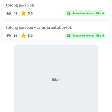
·
0.0
(
0
)
Balas
Beri Rating
tolong jawab pls
42
5.0
Jawaban terverifikasi
tolong jawaban + caranya untuk besok
19
5.0
Jawaban terverifikasi
Iklan