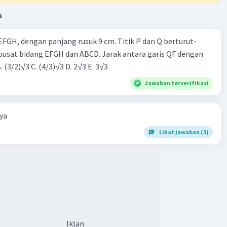
a
FGH, dengan panjang rusuk 9 cm. Titik P dan Q berturut-
usat bidang EFGH dan ABCD. Jarak antara garis QF dengan
B. (3/2)√3 C. (4/3)√3 D. 2√3 E. 3√3
Jawaban terverifikasi
ya
Lihat jawaban (3)
Iklan