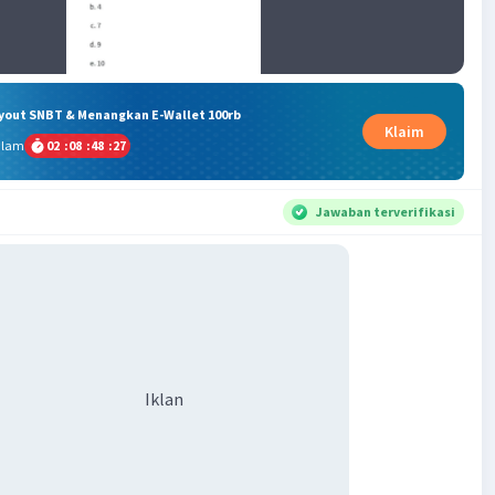
ryout SNBT & Menangkan E-Wallet 100rb
Klaim
alam
02
:
08
:
48
:
27
Jawaban terverifikasi
Iklan