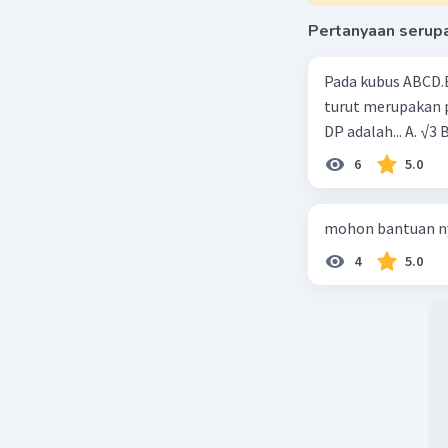
Pertanyaan serup
Pada kubus ABCD.E
turut merupakan p
DP adalah... A. √3 
6
5.0
mohon bantuan n
4
5.0