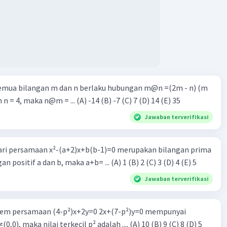
semua bilangan m dan n berlaku hubungan m@n =(2m - n) (m
n n = 4, maka n@m = ... (A) -14 (B) -7 (C) 7 (D) 14 (E) 35
Jawaban terverifikasi
dari persamaan x²-(a+2)x+b(b-1)=0 merupakan bilangan prima
n positif a dan b, maka a+b= ... (A) 1 (B) 2 (C) 3 (D) 4 (E) 5
Jawaban terverifikasi
istem persamaan (4-p²)x+2y=0 2x+(7-p²)y=0 mempunyai
0,0), maka nilai terkecil p² adalah .... (A) 10 (B) 9 (C) 8 (D) 5