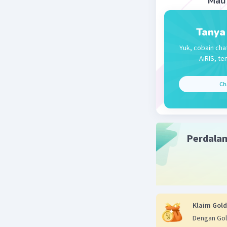
Mau 
Tanya
Yuk, cobain cha
AiRIS, te
Ch
Perdala
Klaim Gold
Dengan Gol