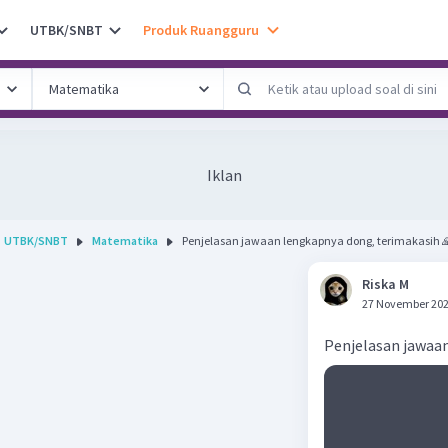
UTBK/SNBT
Produk Ruangguru
Iklan
UTBK/SNBT
Matematika
Penjelasan jawaan lengkapnya dong, terimakasih 🙏
Riska M
27 November 202
Penjelasan jawaan