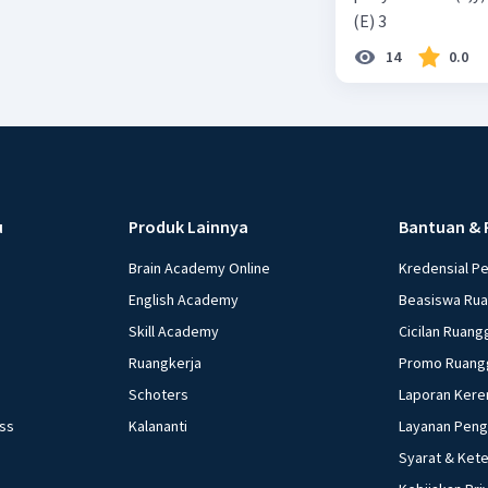
(E) 3
14
0.0
u
Produk Lainnya
Bantuan & 
Brain Academy Online
Kredensial P
English Academy
Beasiswa Ru
Skill Academy
Cicilan Ruang
Ruangkerja
Promo Ruang
Schoters
Laporan Kere
ess
Kalananti
Layanan Pen
Syarat & Ket