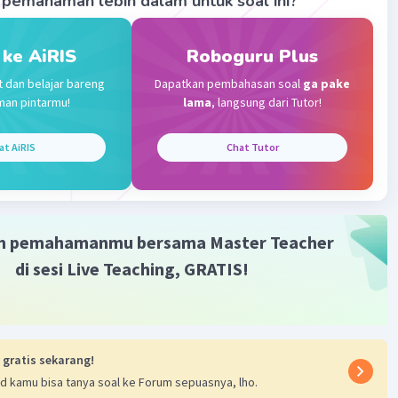
pemahaman lebih dalam untuk soal ini?
 ke AiRIS
Roboguru Plus
t dan belajar bareng
Dapatkan pembahasan soal
ga pake
man pintarmu!
lama
, langsung dari Tutor!
Iklan
at AiRIS
Chat Tutor
m pemahamanmu bersama Master Teacher
di sesi Live Teaching, GRATIS!
 gratis sekarang!
d kamu bisa tanya soal ke Forum sepuasnya, lho.