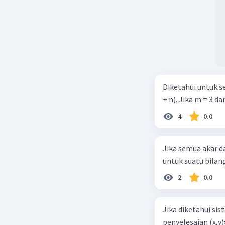
Diketahui untuk 
+ n). Jika m = 3 da
4
0.0
Jika semua akar 
untuk suatu bilanga
2
0.0
Jika diketahui s
penyelesaian (x,y)≠(