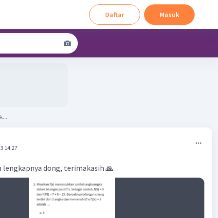
Daftar
Masuk
...
3 14:27
 lengkapnya dong, terimakasih 🙏