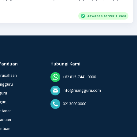
Jawaban terverifikasi
Panduan
Hubungi Kami
erusahaan
+62 815-7441-0000
angguru
info@ruangguru.com
guru
guru
02130930000
ntanan
gaduan
entuan