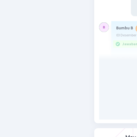
Bumbu B
03 Desember 
Jawaban 
Jadi ada 
adalah E. 
Beri R