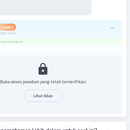
Level 7
2023 14:20
terverifikasi
sebanyak 10 bilangan x yang memenuhi maka jawabannya
10
Buka akses jawaban yang telah terverifikasi
Lihat Iklan
·
5.0
(
2
)
Balas
ating