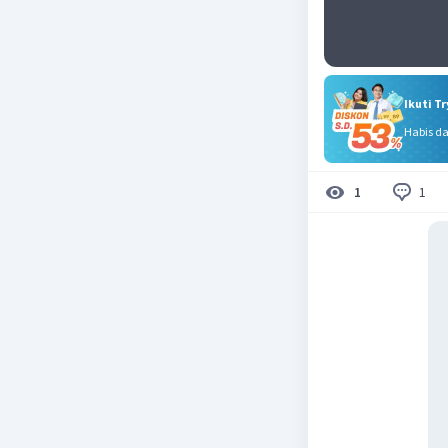
Ikuti T
Habis d
1
1