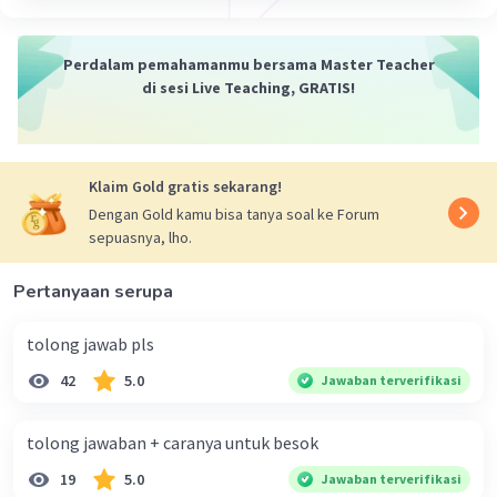
sama.
Perdalam pemahamanmu bersama Master Teacher
·
0.0
(
0
)
Balas
Beri Rating
di sesi Live Teaching, GRATIS!
Mabel F
Level 27
27 Januari 2024 04:35
konjungsi adalah konjungsi yang menghubungkan
Klaim Gold gratis sekarang!
dua unsur atau lebih yang sama penting atau
Dengan Gold kamu bisa tanya soal ke Forum
memiliki status sintaktis yang sama
sepuasnya, lho.
Pertanyaan serupa
tolong jawab pls
42
5.0
Jawaban terverifikasi
tolong jawaban + caranya untuk besok
19
5.0
Jawaban terverifikasi