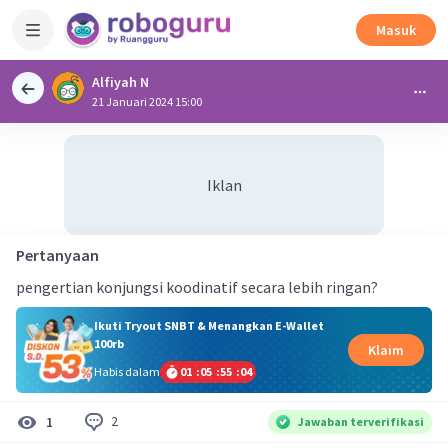
Masuk
Alfiyah N
21 Januari 2024 15:00
Iklan
Pertanyaan
pengertian konjungsi koodinatif secara lebih ringan?
Ikuti Tryout SNBT & Menangkan E-Wallet
100rb
Klaim
Habis dalam
01
:
05
:
55
:
04
2
1
Jawaban terverifikasi