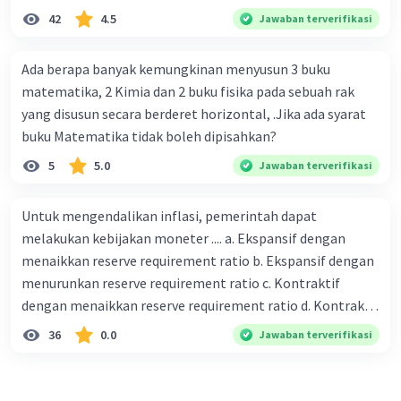
dari satu. Banyak karung beras kemasan 25 kg adalah 50
42
4.5
Jawaban terverifikasi
buah. Banyak karung beras kemasan 50 kg adalah 150
buah. Total berat beras dalam kemasan 25 kg adalah 2
Ada berapa banyak kemungkinan menyusun 3 buku
ton. Perbandingan berat beras kemasan 25 kg dan 50 kg
matematika, 2 Kimia dan 2 buku fisika pada sebuah rak
dalam truk adalah 1: 3. 9. Berdasarkan teks tersebut, jika
yang disusun secara berderet horizontal, .Jika ada syarat
biaya setiap beras karung kecil adalah Rp7.500 dan karung
buku Matematika tidak boleh dipisahkan?
besar Rp14.000, berapakah biaya angkut semua beras yang
5
5.0
Jawaban terverifikasi
harus dibayar oleh Bu Vina? A. Rp2.540.000 C. Rp2.312.000 B.
Rp2.475.000 D. Rp2.280.000
Untuk mengendalikan inflasi, pemerintah dapat
melakukan kebijakan moneter .... a. Ekspansif dengan
menaikkan reserve requirement ratio b. Ekspansif dengan
menurunkan reserve requirement ratio c. Kontraktif
dengan menaikkan reserve requirement ratio d. Kontraktif
dengan menurunkan reserve requirement ratio e.
36
0.0
Jawaban terverifikasi
Ekspansif dengan menaikkan tingkat diskonto Bila Bank
Indonesia melakukan kebijakan moneter ekspansif,
ceteris paribus maka .... a. Menimbulkan inflasi di mana