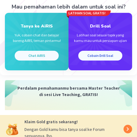
pendapat orang
Mau pemahaman lebih dalam untuk soal ini?
Aku bantu jelasin sedikit yaaa adek, dalam
LATIHAN SOAL GRATIS!
pertanyaan tersebut yang diminta adalah
sikap
Tanya ke AiRIS
Drill Soal
yang harus dihindari
. Kalau kita liat dari kelima
opsi, yang paling bertolakbelakang sama sikap
Yuk, cobain chat dan belajar
Latihan soal sesuai topik yang
bareng AiRIS, teman pintarmu!
kamu mau untuk persiapan ujian
yang harus dilakukan saat bernegosiasi itu ada di
opsi E. Maka udah jelas jawabannya yang E
Chat AiRIS
Cobain Drill Soal
·
0.0
(
0
)
Balas
Beri Rating
Perdalam pemahamanmu bersama Master Teacher
di sesi Live Teaching, GRATIS!
Klaim Gold gratis sekarang!
Dengan Gold kamu bisa tanya soal ke Forum
sepuasnya, lho.