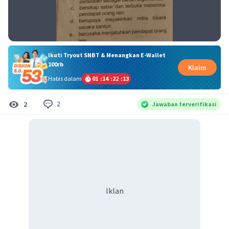
Ikuti Tryout SNBT & Menangkan E-Wallet
100rb
Klaim
Habis dalam
01
:
14
:
22
:
13
2
2
Jawaban terverifikasi
Iklan