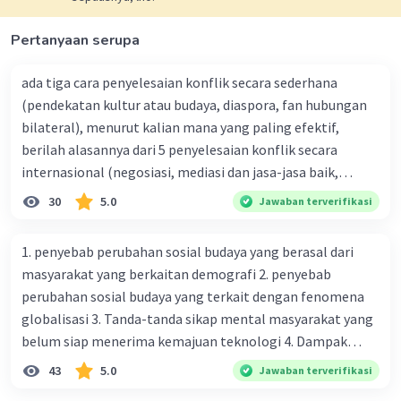
Pertanyaan serupa
ada tiga cara penyelesaian konflik secara sederhana
(pendekatan kultur atau budaya, diaspora, fan hubungan
bilateral), menurut kalian mana yang paling efektif,
berilah alasannya dari 5 penyelesaian konflik secara
internasional (negosiasi, mediasi dan jasa-jasa baik,
konsiliasi, penyelidikan, dan penyelesaian di bawah
30
5.0
Jawaban terverifikasi
naungan organisasi PBB), menurut kalian mana yang
paling efektif, berilah alasannya
1. penyebab perubahan sosial budaya yang berasal dari
masyarakat yang berkaitan demografi 2. penyebab
perubahan sosial budaya yang terkait dengan fenomena
globalisasi 3. Tanda-tanda sikap mental masyarakat yang
belum siap menerima kemajuan teknologi 4. Dampak
modernisasi dalam kehidupan sosial masyarakat 5.
43
5.0
Jawaban terverifikasi
Kegiatan manusia di bidang ekonomi yang menunjukkan