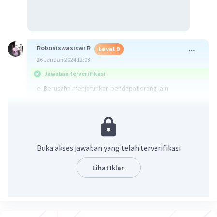
Robosiswasiswi R
Level 9
26 Januari 2024 12:03
Jawaban terverifikasi
e. Berusaha menjatuhkan pendapat orang lain
Harus saling menghormati
·
0.0
(
0
)
Balas
Beri Rating
Buka akses jawaban yang telah terverifikasi
Aulia R
Level 12
Lihat Iklan
30 Januari 2024 03:05
Jawaban terverifikasi
Jawaban, E. Berusaha menjatuhkan
Iklan