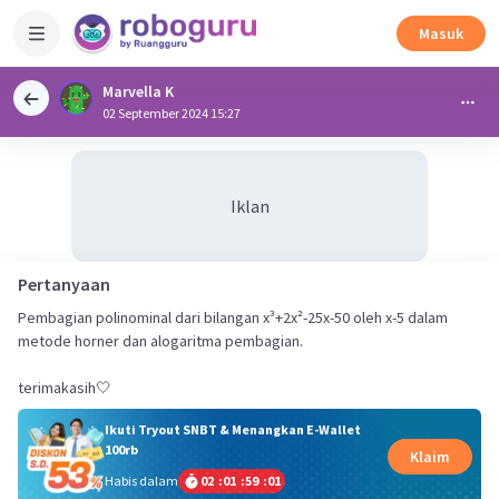
Masuk
Marvella K
02 September 2024 15:27
Iklan
Pertanyaan
Pembagian polinominal dari bilangan x³+2x²-25x-50 oleh x-5 dalam
metode horner dan alogaritma pembagian.
terimakasih🤍
Ikuti Tryout SNBT & Menangkan E-Wallet
100rb
Klaim
Habis dalam
02
:
01
:
59
:
01