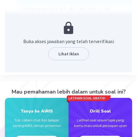
Pembagian (x³ + 2x² - 25x - 50) oleh (x - 5):
Buka akses jawaban yang telah terverifikasi
Lihat Iklan
·
5.0
(
2
)
Balas
Beri Rating
Mau pemahaman lebih dalam untuk soal ini?
LATIHAN SOAL GRATIS!
Tanya ke AiRIS
Drill Soal
Yuk, cobain chat dan belajar
Latihan soal sesuai topik yang
bareng AiRIS, teman pintarmu!
kamu mau untuk persiapan ujian