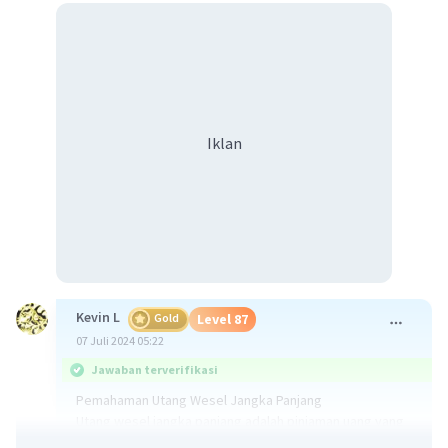
Iklan
Kevin L
Gold
Level 87
07 Juli 2024 05:22
Jawaban terverifikasi
Pemahaman Utang Wesel Jangka Panjang
Utang wesel jangka panjang adalah pinjaman uang yang
diperoleh perusahaan dari pihak lain dengan