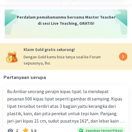
sedangkan jangka pendek kurang dari satu tahun.
* Penggunaan: Jangka panjang biasanya digunakan
untuk keperluan modal, sedangkan jangka pendek untuk
Perdalam pemahamanmu bersama Master Teacher
keperluan operasional.
di sesi Live Teaching, GRATIS!
* Bunga: Jangka panjang biasanya memiliki bunga yang
lebih tinggi daripada jangka pendek.
Penting:
* Perusahaan perlu mempertimbangkan kemampuan
Klaim Gold gratis sekarang!
keuangannya sebelum mengambil utang wesel jangka
Dengan Gold kamu bisa tanya soal ke Forum
panjang.
sepuasnya, lho.
* Pastikan perusahaan memahami semua ketentuan dan
persyaratan dalam wesel bayar sebelum
menandatanganinya.
Pertanyaan serupa
* Lakukan pembayaran utang wesel secara tepat waktu
untuk menghindari denda dan penalti.
Bu Ambar seorang perajin kipas lipat. la mendapat
pesanan 500 kipas lipat seperti gambar di samping. Kipas
·
0.0
(
0
)
Balas
Beri Rating
lipat tersebut terdiri atas 3 bagian yaitu kerangka dari
plastik, kain, dan pita perekat untuk tepi kain. Panjang
jari-jari kipas 21 cm, sudut pusatnya 162°, dan lebar kain 14
Muhammad A
Level 100
cm. Biaya kerangka dan tali sebesar Rp1.800,00 per buah,
21 Juli 2024 14:16
2
5.0
Jawaban terverifikasi