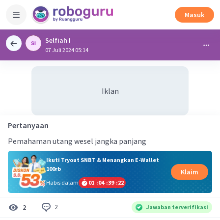
Masuk
Selfiah I
07 Juli 2024 05:14
Iklan
Pertanyaan
Pemahaman utang wesel jangka panjang
Ikuti Tryout SNBT & Menangkan E-Wallet
100rb
Klaim
Habis dalam
01
:
04
:
39
:
21
2
2
Jawaban terverifikasi