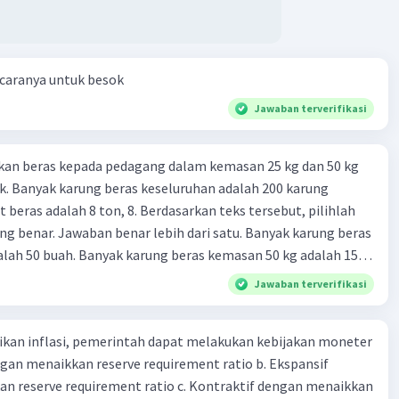
 caranya untuk besok
Jawaban terverifikasi
kan beras kepada pedagang dalam kemasan 25 kg dan 50 kg
. Banyak karung beras keseluruhan adalah 200 karung
 beras adalah 8 ton, 8. Berdasarkan teks tersebut, pilihlah
g benar. Jawaban benar lebih dari satu. Banyak karung beras
lah 50 buah. Banyak karung beras kemasan 50 kg adalah 150
 beras dalam kemasan 25 kg adalah 2 ton. Perbandingan berat
Jawaban terverifikasi
g dan 50 kg dalam truk adalah 1: 3. 9. Berdasarkan teks
ya setiap beras karung kecil adalah Rp7.500 dan karung besar
kan inflasi, pemerintah dapat melakukan kebijakan moneter
ah biaya angkut semua beras yang harus dibayar oleh Bu
dengan menaikkan reserve requirement ratio b. Ekspansif
00 C. Rp2.312.000 B. Rp2.475.000 D. Rp2.280.000
n reserve requirement ratio c. Kontraktif dengan menaikkan