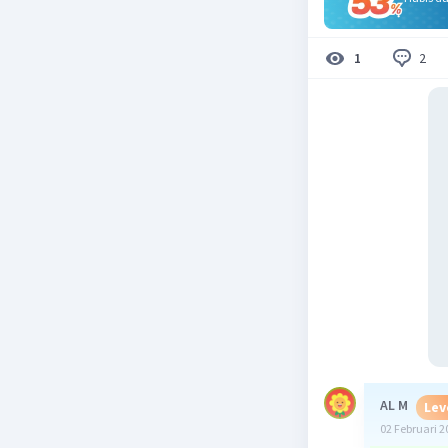
2
1
AL M
Lev
02 Februari 2