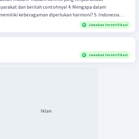
 dan berilah contohnya! 4. Mengapa dalam
liki keberagaman diperlukan harmoni? 5. Indonesia
yang kaya akan keberagaman baik dilihat dari agama, suku,
Jawaban terverifikasi
budaya. Berdasarkan pernyataan tersebut, apa yang dapat
tuk menjaga keberagaman supaya terhindar dari konflik?
Jawaban terverifikasi
Iklan