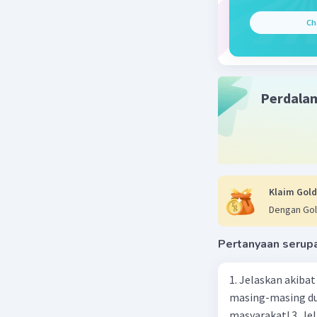
Ch
Perdala
Klaim Gold
Dengan Gol
Pertanyaan serup
1. Jelaskan akibat keber
masing-masing dua
masyarakat! 3. Jelaskan macam-macam konflik yang terjadi akibat