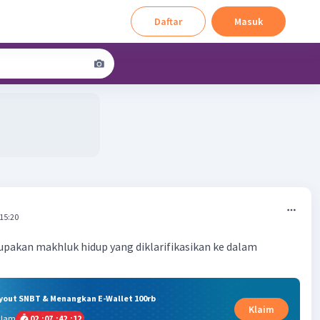
Daftar
Masuk
 15:20
akan makhluk hidup yang diklarifikasikan ke dalam
ryout SNBT & Menangkan E-Wallet 100rb
Klaim
alam
02
:
07
:
42
:
11