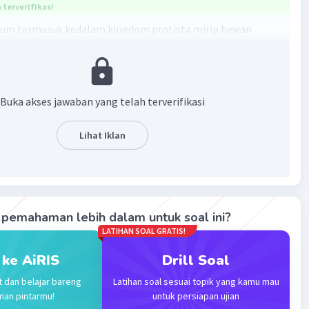
terverifikasi
um termasuk kedalam kingdom protista mirip hewan
a)
·
0.0
(
0
)
Balas
ating
Buka akses jawaban yang telah terverifikasi
Level 1
Lihat Iklan
024 07:48
terverifikasi
um adalah organisme uniseluler yang termasuk kelompok
Iklan
a dalam kingdom Protista
pemahaman lebih dalam untuk soal ini?
LATIHAN SOAL GRATIS!
·
0.0
(
0
)
Balas
ating
 ke AiRIS
Drill Soal
t dan belajar bareng
Latihan soal sesuai topik yang kamu mau
man pintarmu!
untuk persiapan ujian