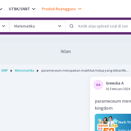
UTBK/SNBT
Produk Ruangguru
Iklan
SMP
Matematika
parameceum merupakan makhluk hidup yang diklarifik...
Greeska A
01 Februari 2024
parameceum merup
kingdom
Ikuti T
Habis d