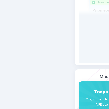
Jawaban 
Paramece
(protozo
Beri R
Zeyana Z
02 Februari 2
Jawaban 
Parameci
Ciliophor
Mau 
Beri R
Tanya
Yuk, cobain cha
AiRIS, te