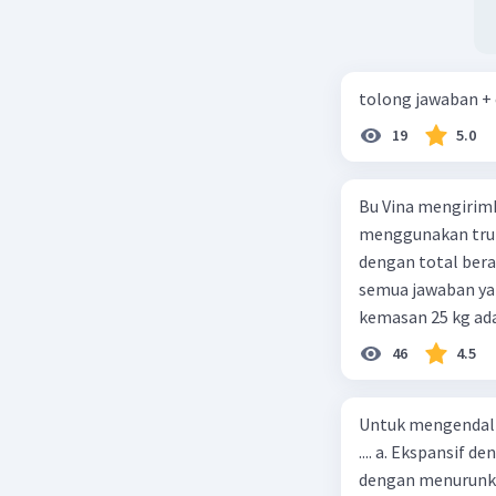
tolong jawaban +
19
5.0
Bu Vina mengirim
menggunakan truk
dengan total berat
semua jawaban yan
kemasan 25 kg ada
buah. Total berat
46
4.5
beras kemasan 25 k
tersebut, jika bia
Untuk mengendali
Rp14.000, berapak
.... a. Ekspansif 
Vina? A. Rp2.540.0
dengan menurunka