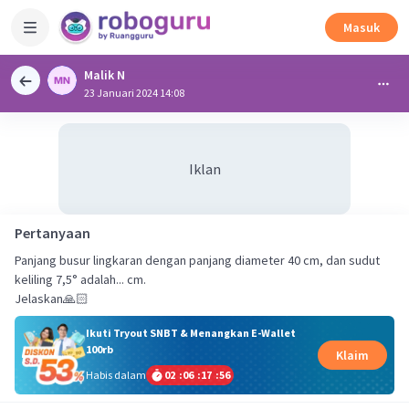
Masuk
Malik N
23 Januari 2024 14:08
Iklan
Pertanyaan
Panjang busur lingkaran dengan panjang diameter 40 cm, dan sudut
keliling 7,5° adalah... cm.
Jelaskan🙏🏻
Ikuti Tryout SNBT & Menangkan E-Wallet
100rb
Klaim
Habis dalam
02
:
06
:
17
:
55