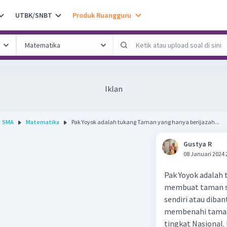
UTBK/SNBT
Produk Ruangguru
Iklan
SMA
Matematika
Pak Yoyok adalah tukang Taman yang hanya berijazah...
Gustya R
08 Januari 2024 
Pak Yoyok adalah 
membuat taman se
sendiri atau diba
membenahi taman 
tingkat Nasional