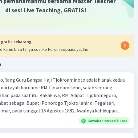
m pemahamanmu bersama Master Teacher
di sesi Live Teaching, GRATIS!
Iklan
 gratis sekarang!
d kamu bisa tanya soal ke Forum sepuasnya, lho.
a
, Yang Guru Bangsa Haji Tjokroaminoto adalah anak kedua
a dari ayah barname RM Tjokroamiseno, salah seorang
han pada saat itu. Kakaknya, RM. Adipati Tjokronegoro,
bat sebagai Bupati Ponorogo Tjokro lahir di Tegalsari,
mur, pada tanggal 16 Agustus 1882. Awalnya kehidupan
iasa-basa saja. Semasa kecil ia dikenal sebagai anak yang
Jawaban terverifikasi
kelahi. Setelah beberapa kali berpindah sekolah, akhirnya ia
aikan sekolahnya di osvia (sekolah calon pegawai pervarintah