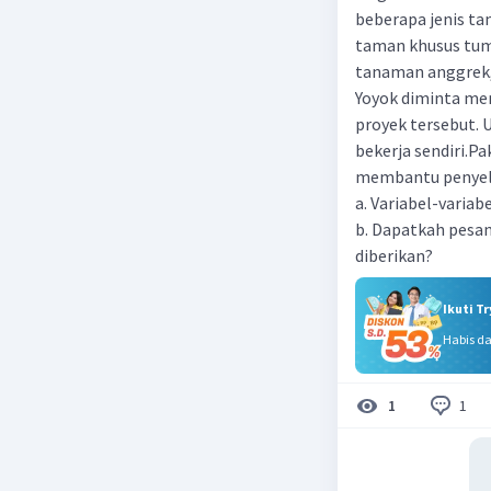
beberapa jenis ta
taman khusus tum
tanaman anggrek,
Yoyok diminta me
proyek tersebut. 
bekerja sendiri.
membantu penyele
a. Variabel-varia
b. Dapatkah pesan
diberikan?
Ikuti T
Habis d
1
1