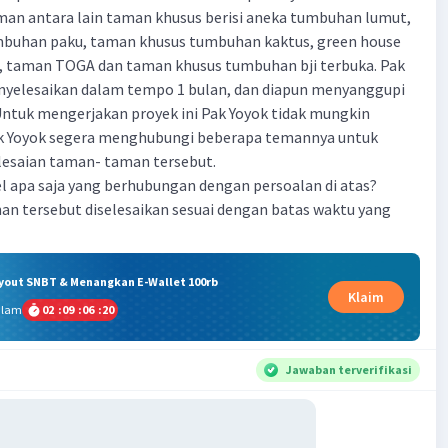
man antara lain taman khusus berisi aneka tumbuhan lumut,
buhan paku, taman khusus tumbuhan kaktus, green house
 taman TOGA dan taman khusus tumbuhan bji terbuka. Pak
nyelesaikan dalam tempo 1 bulan, dan diapun menyanggupi
Untuk mengerjakan proyek ini Pak Yoyok tidak mungkin
Pak Yoyok segera menghubungi beberapa temannya untuk
saian taman- taman tersebut.
bel apa saja yang berhubungan dengan persoalan di atas?
an tersebut diselesaikan sesuai dengan batas waktu yang
ryout SNBT & Menangkan E-Wallet 100rb
Klaim
alam
02
:
09
:
06
:
19
Jawaban terverifikasi