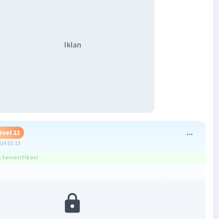
Iklan
evel 13
024 01:13
terverifikasi
el-variabel yang berhubungan dengan persoalan di atas
n:
mpilan dan keahlian Pak Yoyok dalam membuat taman.
 dan keterampilan teman-teman yang membantu.