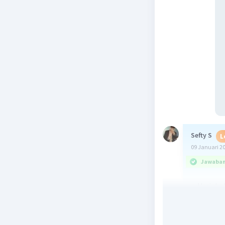
Sefty S
L
09 Januari 2
Jawaban 
a. Variab
antara lai
- Ketera
- Jumlah