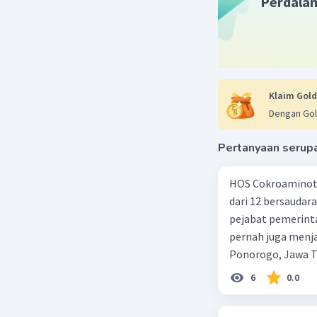
Perdala
Klaim Gold
Dengan Gol
Pertanyaan serup
HOS Cokroaminoto
dari 12 bersaudar
pejabat pemerinta
pernah juga menja
Ponorogo, Jawa Ti
Tjokro terbilang b
6
0.0
nakal dan suka ber
berhasil menyeles