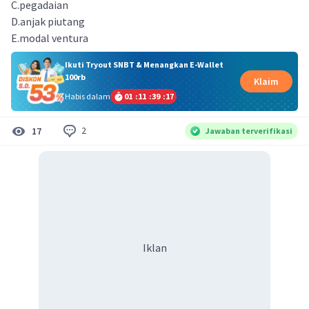
C.pegadaian
D.anjak piutang
E.modal ventura
Ikuti Tryout SNBT & Menangkan E-Wallet
100rb
Klaim
Habis dalam
01
:
11
:
39
:
16
2
17
Jawaban terverifikasi
Iklan