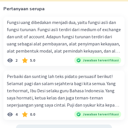
pegadaian tanpa harus menjual emas tersebut.
Ini memungkinkannya untuk mendapatkan dana
Pertanyaan serupa
yang dibutuhkan untuk pengobatannya tanpa
harus kehilangan kepemilikan atas emas
Fungsi uang dibedakan menjadi dua, yaitu fungsi asli dan
tersebut. Sebagai ganti pinjaman, Pak Dika akan
fungsi turunan. Fungsi asli terdiri dari medium of exchange
membayar bunga dan mengembalikan pinjaman
dan unit of account. Adapun fungsi turunan terdiri dari
sesuai dengan persyaratan yang disepakati
uang sebagai alat pembayaran, alat penyimpan kekayaan,
dengan pegadaian.
alat pembentuk modal, alat pemindah kekayaan, dan alat
penunjuk harga. Pernyataan yang menunjukkan
2
5.0
Jawaban terverifikasi
·
0.0
(
0
)
Balas
Beri Rating
penerapan fungsi turunan uang yaitu ..... (Jawaban lebih
dari satu) A. Pak Samsul membayar cicilan utang beserta
Perbaiki dan sunting lah teks pidato persuasif berikut!
bunganya sejumlah Rp312.000,00 B. Bu Romlah membayar
Selamat pagi dan salam sejahtera bagi kita semua. Yang
uang SPP anaknya sebesar Rp250.000,00 setiap bulan. C.
terhormat, Ibu Desi selaku guru Bahasa Indonesia. Yang
Harga sekilo daging ayam Rp40.000,00 dan harga sekilo
saya hormati, ketua kelas dan juga teman-teman
daging sapi Rp125.000,00. D. Mira menyimpan sebagian
seperjuangan yang saya cintai. Puji dan syukur kita kepada
uang sakunya untuk ditabung. E. Pak Setio menggunakan
Tuhan Yang Maha Esa karena berkatNya kita dapat hadir di
4
0.0
Jawaban terverifikasi
uang pensiun untuk mendirikan bengkel di dekat
sini dalam keadaan yang sehat. Teman - teman, setiap
rumahnya.
orang pasti memiliki idola dengan berbagai alasan mulai