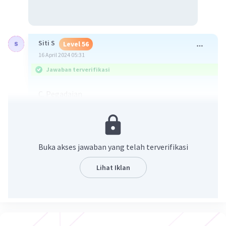
Siti S
Level 56
16 April 2024 05:31
Jawaban terverifikasi
C. Pegadaian
Penjelasan:
Pak Dika memiliki emas batangan sebagai aset,
namun tidak ingin menjualnya. Untuk membiayai
pengobatannya, Pak Dika dapat memanfaatkan
Buka akses jawaban yang telah terverifikasi
layanan industri keuangan nonbank berupa
pegadaian.
Lihat Iklan
Pegadaian adalah lembaga keuangan nonbank
yang memberikan pinjaman kepada masyarakat
dengan jaminan barang bergerak, seperti emas.
Dengan menggadaikan emas batangannya, Pak