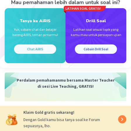
Dika dapat memperoleh pinjaman uang tunai
Mau pemahaman lebih dalam untuk soal ini?
tanpa harus menjual asetnya.
LATIHAN SOAL GRATIS!
Tanya ke AiRIS
Drill Soal
·
4.5
(
2
)
Balas
Beri Rating
Yuk, cobain chat dan belajar
Latihan soal sesuai topik yang
bareng AiRIS, teman pintarmu!
kamu mau untuk persiapan ujian
Salsabila M
Community
Level 58
27 April 2024 00:07
Chat AiRIS
Cobain Drill Soal
Jawaban terverifikasi
Iklan
Pak Dika memanfaatkan layanan industri
Perdalam pemahamanmu bersama Master Teacher
keuangan nonbank, yaitu:
di sesi Live Teaching, GRATIS!
C. Pegadaian
Penjelasan: Pegadaian adalah lembaga
keuangan yang memberikan pinjaman dengan
jaminan barang berharga, seperti emas. Pak Dika
Klaim Gold gratis sekarang!
dapat menggunakan emas batangannya sebagai
Dengan Gold kamu bisa tanya soal ke Forum
jaminan untuk mendapatkan pinjaman dari
sepuasnya, lho.