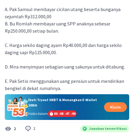
A. Pak Samsul membayar cicilan utang beserta bunganya
sejumlah Rp312.000,00
B. Bu Romlah membayar uang SPP anaknya sebesar
Rp250.000,00 setiap bulan.
C. Harga sekilo daging ayam Rp40.000,00 dan harga sekilo
daging sapi Rp125.000,00.
D. Mira menyimpan sebagian uang sakunya untuk ditabung.
E. Pak Setio menggunakan uang pensiun untuk mendirikan
bengkel di dekat rumahnya.
Ikuti Tryout SNBT & Menangkan E-Wallet
100rb
Klaim
Habis dalam
00
:
08
:
47
:
49
2
2
Jawaban terverifikasi