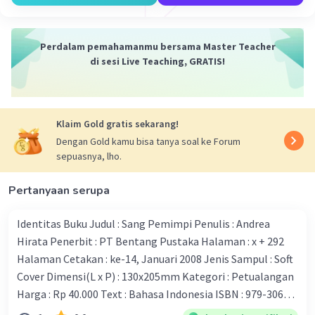
Lutvi A
Level 1
Perdalam pemahamanmu bersama Master Teacher
13 Mei 2024 08:57
di sesi Live Teaching, GRATIS!
jawaban nya B. bu romlah membayar uang spp anknya
sebesar Rp.250.00,00 setiap bulan
Iklan
·
0.0
(
0
)
Balas
Beri Rating
Klaim Gold gratis sekarang!
Dengan Gold kamu bisa tanya soal ke Forum
sepuasnya, lho.
Pertanyaan serupa
Identitas Buku Judul : Sang Pemimpi Penulis : Andrea
Hirata Penerbit : PT Bentang Pustaka Halaman : x + 292
Halaman Cetakan : ke-14, Januari 2008 Jenis Sampul : Soft
Cover Dimensi(L x P) : 130x205mm Kategori : Petualangan
Harga : Rp 40.000 Text : Bahasa Indonesia ISBN : 979-3062-
92-4 Keterangan novel: Andrea Hirata, lahir di Belitong.