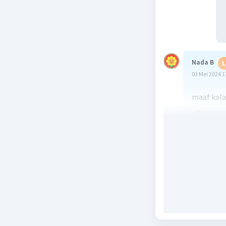
Nada B
L
03 Mei 2024 1
maaf kal
Beri R