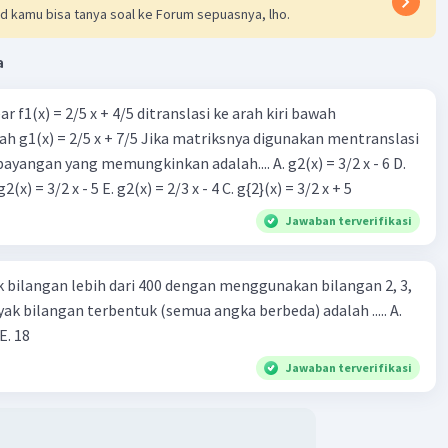
d kamu bisa tanya soal ke Forum sepuasnya, lho.
a
r f1(x) = 2/5 x + 4/5 ditranslasi ke arah kiri bawah
h g1(x) = 2/5 x + 7/5 Jika matriksnya digunakan mentranslasi
 bayangan yang memungkinkan adalah.... A. g2(x) = 3/2 x - 6 D.
g2(x) = 2/3 x - 5 B. g2(x) = 3/2 x - 5 E. g2(x) = 2/3 x - 4 C. g{2}(x) = 3/2 x + 5
Jawaban terverifikasi
k bilangan lebih dari 400 dengan menggunakan bilangan 2, 3,
ak bilangan terbentuk (semua angka berbeda) adalah ..... A.
 E. 18
Jawaban terverifikasi