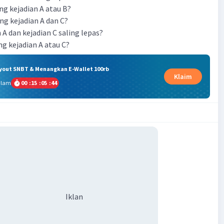
ng kejadian A atau B?
ng kejadian A dan C?
 A dan kejadian C saling lepas?
ng kejadian A atau C?
ryout SNBT & Menangkan E-Wallet 100rb
Klaim
alam
00
:
15
:
05
:
44
Iklan