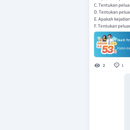
C. Tentukan pelua
D. Tentukan pelua
E. Apakah kejadian
F. Tentukan pelua
Ikuti T
Habis d
1
2