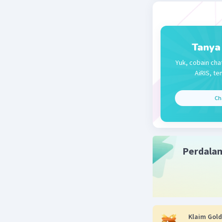
Tanya
Yuk, cobain cha
AiRIS, te
Ch
Perdala
Klaim Gold