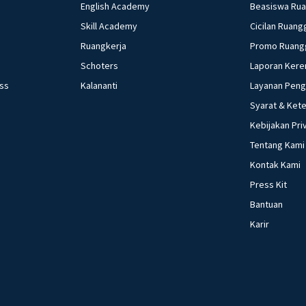
English Academy
Beasiswa Ru
Skill Academy
Cicilan Ruang
Ruangkerja
Promo Ruang
Schoters
Laporan Kere
ess
Kalananti
Layanan Pen
Syarat & Ket
Kebijakan Pri
Tentang Kami
Kontak Kami
Press Kit
Bantuan
Karir