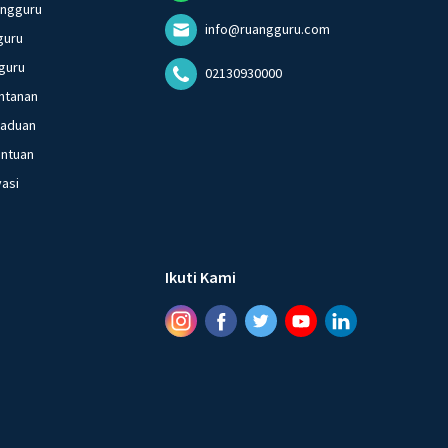
angguru
info@ruangguru.com
guru
guru
02130930000
ntanan
gaduan
entuan
vasi
Ikuti Kami