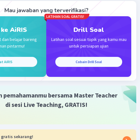
Mau jawaban yang terverifikasi?
LATIHAN SOAL GRATIS!
 ke AiRIS
Drill Soal
t dan belajar bareng
Latihan soal sesuai topik yang kamu mau
Iklan
man pintarmu!
untuk persiapan ujian
at AiRIS
Cobain Drill Soal
m pemahamanmu bersama Master Teacher
di sesi Live Teaching, GRATIS!
 gratis sekarang!