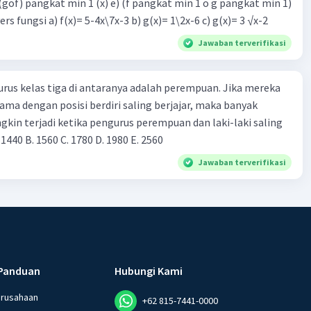
d) (gof) pangkat min 1 (x) e) (f pangkat min 1 o g pangkat min 1)
invers fungsi a) f(x)= 5-4x\7x-3 b) g(x)= 1\2x-6 c) g(x)= 3 √x-2
Jawaban terverifikasi
urus kelas tiga di antaranya adalah perempuan. Jika mereka
ama dengan posisi berdiri saling berjajar, maka banyak
kin terjadi ketika pengurus perempuan dan laki-laki saling
 1440 B. 1560 C. 1780 D. 1980 Ε. 2560
Jawaban terverifikasi
Panduan
Hubungi Kami
erusahaan
+62 815-7441-0000