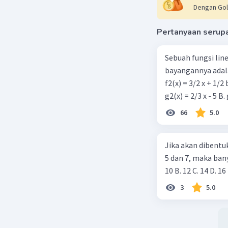
Dengan Gol
Pertanyaan serup
Sebuah fungsi linea
bayangannya adala
f2(x) = 3/2 x + 1/2
66
5.0
Jika akan dibentu
5 dan 7, maka bany
10 B. 12 C. 14 D. 16
3
5.0