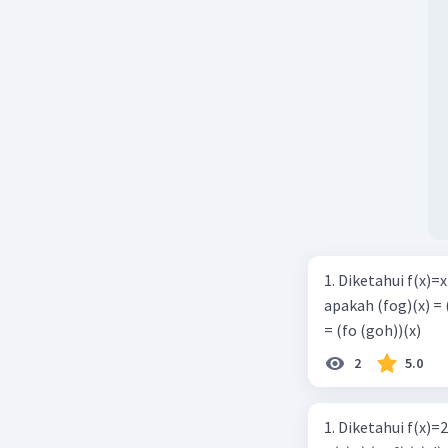
1. Diketahui f(x)=x²+2x-1,
apakah (fog)(x) = (gof)(x)? d.((fog) oh)(x) e. (fo(goh))
= (fo (goh))(x)
2
5.0
1. Diketahui f(x)=