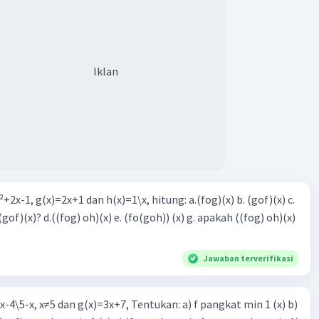
Iklan
 g(x)=2x+1 dan h(x)=1\x, hitung: a.(fog)(x) b. (gof)(x) c.
 (x) g. apakah ((fog) oh)(x)
Jawaban terverifikasi
2x-4\5-x, x≠5 dan g(x)=3x+7, Tentukan: a) f pangkat min 1 (x) b)