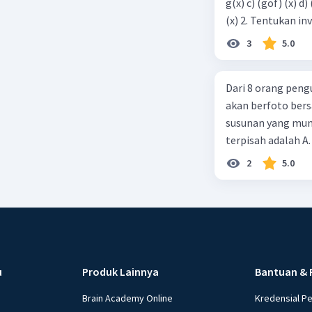
g(x) c) (gof) (x) 
(x) 2. Tentukan 
3
5.0
Dari 8 orang peng
akan berfoto bers
susunan yang mung
terpisah adalah A.
2
5.0
u
Produk Lainnya
Bantuan & 
Brain Academy Online
Kredensial P