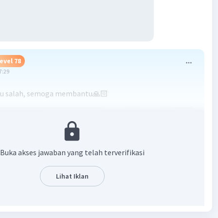
evel 78
7:29
au salah, semoga membantu🙏🏻
Buka akses jawaban yang telah terverifikasi
Lihat Iklan
·
0.0
(
0
)
Balas
ating