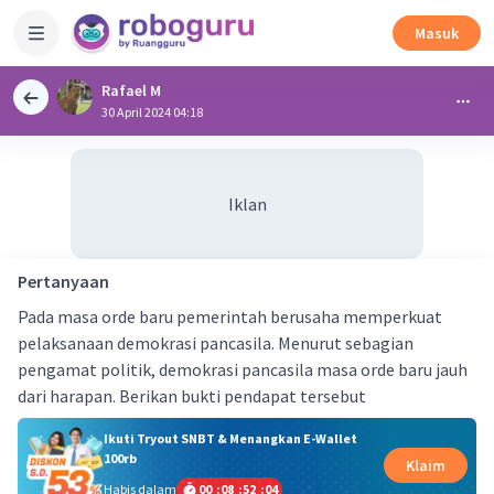
Masuk
Rafael M
30 April 2024 04:18
Iklan
Pertanyaan
Pada masa orde baru pemerintah berusaha memperkuat
pelaksanaan demokrasi pancasila. Menurut sebagian
pengamat politik, demokrasi pancasila masa orde baru jauh
dari harapan. Berikan bukti pendapat tersebut
Ikuti Tryout SNBT & Menangkan E-Wallet
100rb
Klaim
Habis dalam
00
:
08
:
52
:
04