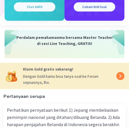
politik pada masa Orde Baru. Hal ini
mengakibatkan kurangnya pluralisme politik
Chat AiRIS
Cobain Drill Soal
dan persaingan yang sehat antarpartai politik.
Penekanan terhadap Oposisi
: Pemerintah Orde
Baru sering menggunakan kekuasaan untuk
menekan oposisi politik dan gerakan sosial yang
Perdalam pemahamanmu bersama Master Teacher
dianggap mengancam stabilitas rezim,
di sesi Live Teaching, GRATIS!
termasuk penangkapan aktivis dan pembatasan
kegiatan politik.
Korupsi dan Nepotisme
: Korupsi dan nepotisme
Klaim Gold gratis sekarang!
menjadi masalah serius pada masa Orde Baru,
yang menghambat partisipasi politik yang adil
Dengan Gold kamu bisa tanya soal ke Forum
sepuasnya, lho.
dan merusak kepercayaan publik terhadap
pemerintah.
Pertanyaan serupa
·
0.0
(
0
)
Balas
Beri Rating
Perhatikan pernyataan berikut 1) Jepang membebaskan
pemimpin nasional yang ditahan/dibuang Belanda. 2) Ada
Mercon M
Community
Level 60
harapan penjajahan Belanda di Indonesia segera berakhir.
30 April 2024 14:49