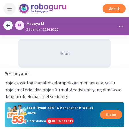
Masuk
Mazaya M
29 Januari 2024 20:05
Iklan
Pertanyaan
objek sosiologi dapat dikelompokkan menjadi dua, yaitu
objek materiel dan objek formal. Analisislah yang dimaksud
dengan objek materiel sosiologi!
Ikuti Tryout SNBT & Menangkan E-Wallet
100rb
Klaim
Habis dalam
01
:
09
:
21
:
32