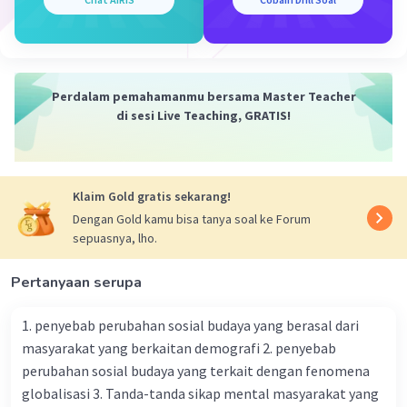
masyarakat.
·
0.0
(
0
)
Balas
Beri Rating
Perdalam pemahamanmu bersama Master Teacher
Kevin L
Gold
Level 87
di sesi Live Teaching, GRATIS!
10 Februari 2024 01:27
Jawaban terverifikasi
Dalam sosiologi, objek studi dapat dibagi menjadi dua,
yaitu objek materiel dan objek formal. Objek materiel
Klaim Gold gratis sekarang!
Iklan
dan objek formal ini merupakan dua aspek yang saling
Dengan Gold kamu bisa tanya soal ke Forum
melengkapi dalam memahami fenomena sosial.
sepuasnya, lho.
Objek materiel dalam sosiologi merujuk pada kehidupan
Pertanyaan serupa
sosial, gejala-gejala, dan proses hubungan antara
manusia yang memengaruhi kesatuan manusia itu
1. penyebab perubahan sosial budaya yang berasal dari
sendiri. Dengan kata lain, objek materiel adalah
masyarakat yang berkaitan demografi 2. penyebab
fenomena atau peristiwa sosial yang dapat diamati dan
dipelajari secara langsung. Misalnya, perilaku manusia
perubahan sosial budaya yang terkait dengan fenomena
dalam berinteraksi, struktur masyarakat, dan
globalisasi 3. Tanda-tanda sikap mental masyarakat yang
sebagainya.