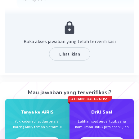
·
0.0
(
0
)
Balas
Beri Rating
Buka akses jawaban yang telah terverifikasi
Lihat Iklan
Iklan
Mau jawaban yang terverifikasi?
LATIHAN SOAL GRATIS!
Tanya ke AiRIS
Drill Soal
Yuk, cobain chat dan belajar
Latihan soal sesuai topik yang
bareng AiRIS, teman pintarmu!
kamu mau untuk persiapan ujian