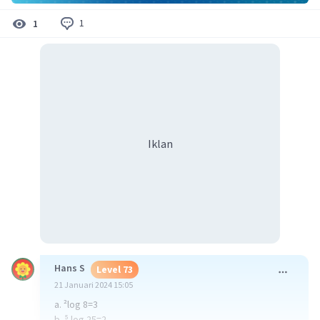
1
1
Iklan
Hans S
Level 73
21 Januari 2024 15:05
a. ²log 8=3
b. ⁵ log 25=2