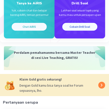
Tanya ke AiRIS
Drill Soal
Yuk, cobain chat dan belajar
Latihan soal sesuai topik yang
bareng AiRIS, teman pintarmu!
kamu mau untuk persiapan ujian
Chat AiRIS
Cobain Drill Soal
Perdalam pemahamanmu bersama Master Teacher
di sesi Live Teaching, GRATIS!
Klaim Gold gratis sekarang!
Dengan Gold kamu bisa tanya soal ke Forum
sepuasnya, lho.
Pertanyaan serupa