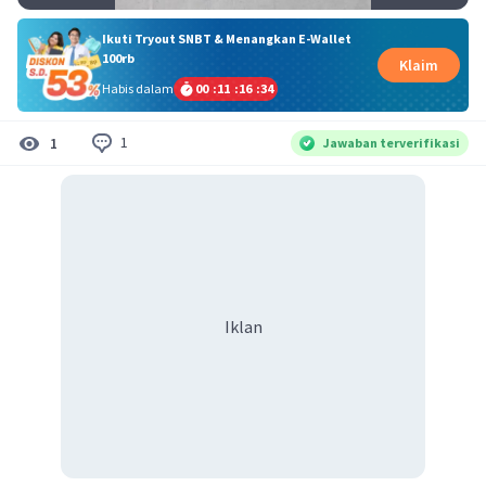
Ikuti Tryout SNBT & Menangkan E-Wallet
100rb
Klaim
Habis dalam
00
:
11
:
16
:
33
1
1
Jawaban terverifikasi
Iklan