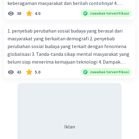
keberagaman masyarakat dan berilah contohnya! 4.
Jawaban terverifikasi
Mengapa dalam masyarakat yang memiliki keberagaman
38
4.0
Jawaban terverifikasi
Permutasi Unsur yang Berbeda
diperlukan harmoni? 5. Indonesia merupakan negara yang
7P4 = 7! / (7-4)!
kaya akan keberagaman baik dilihat dari agama, suku, ras,
1. penyebab perubahan sosial budaya yang berasal dari
= 7×6×5×4
bahasa, dan budaya. Berdasarkan pernyataan tersebut,
masyarakat yang berkaitan demografi 2. penyebab
= 840 nomor polisi
apa yang dapat kalian lakukan untuk menjaga
perubahan sosial budaya yang terkait dengan fenomena
keberagaman supaya terhindar dari konflik?
globalisasi 3. Tanda-tanda sikap mental masyarakat yang
·
0.0
(
0
)
Balas
Beri Rating
belum siap menerima kemajuan teknologi 4. Dampak
modernisasi dalam kehidupan sosial masyarakat 5.
43
5.0
Jawaban terverifikasi
Kegiatan manusia di bidang ekonomi yang menunjukkan
perubahan ke arah modernisasi 6. Contoh pengaruh
modernisasi di bidang ilmu pengetahuan dan pendidikan
terhadap pola pikir masyarakat 7. Konsep mengenai
proses modernisasi di masyarakat seringkali mengalami
kesalahan pahaman, salah satunya kesalahan tersebut
menganggap jika menjadi modern adalah mengikuti... 8.
Iklan
arti dari globalisasi 9. Bentuk kearifan lokal di wilayah