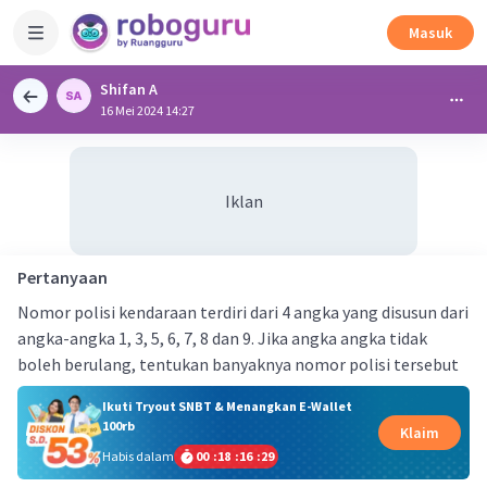
Masuk
Shifan A
16 Mei 2024 14:27
Iklan
Pertanyaan
Nomor polisi kendaraan terdiri dari 4 angka yang disusun dari
angka-angka 1, 3, 5, 6, 7, 8 dan 9. Jika angka angka tidak
boleh berulang, tentukan banyaknya nomor polisi tersebut
Ikuti Tryout SNBT & Menangkan E-Wallet
100rb
Klaim
Habis dalam
00
:
18
:
16
:
29