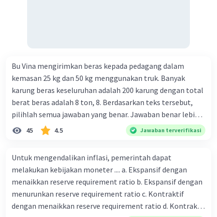
Madura yang berperan dalam pengelolaan SDA dan
dukungan dalam bentuk kebudayaan 10. Syarat menjaga
tradisi kearifan lokal di Nusantara 11. Ciri uang kartal,
giral 12. Syarat melakukan kegiatan barter 13. Arti dari
durability yang merupakan syarat sebuah benda bisa
dikatakan sebagai uang 14. maksud token money dalam
Bu Vina mengirimkan beras kepada pedagang dalam
nilai intrinsik 15. maksud dengan satuan hitung dalam
kemasan 25 kg dan 50 kg menggunakan truk. Banyak
fungsi uang 16. fungsi uang 17. peranan dan maksud
karung beras keseluruhan adalah 200 karung dengan total
didirikan lembaga keuangan non-Bank / bukan bank 18.
berat beras adalah 8 ton, 8. Berdasarkan teks tersebut,
maksud dengan kegiatan menghimpun dana yang
pilihlah semua jawaban yang benar. Jawaban benar lebih
dilakukan perbankan 19. tugas Bank Indonesia 20. tugas
dari satu. Banyak karung beras kemasan 25 kg adalah 50
45
4.5
Jawaban terverifikasi
Bank Umum 21. kegiatan lembaga keuangan non-Bank 22.
buah. Banyak karung beras kemasan 50 kg adalah 150
kelembagaan keuangan non-bank yang memiliki kegiatan
buah. Total berat beras dalam kemasan 25 kg adalah 2
Untuk mengendalikan inflasi, pemerintah dapat
yang dilakukan dengan operasi simpan pinjam 23.
ton. Perbandingan berat beras kemasan 25 kg dan 50 kg
melakukan kebijakan moneter .... a. Ekspansif dengan
Lembaga keuangan non bank yang memiliki fungsi
dalam truk adalah 1: 3. 9. Berdasarkan teks tersebut, jika
menaikkan reserve requirement ratio b. Ekspansif dengan
sebagai penggerak investasi dengan memperhatikan dan
biaya setiap beras karung kecil adalah Rp7.500 dan karung
menurunkan reserve requirement ratio c. Kontraktif
memasukan surat berharga 24. Nama lembaga keuangan
besar Rp14.000, berapakah biaya angkut semua beras yang
dengan menaikkan reserve requirement ratio d. Kontraktif
non bank yang bertugas mengatasi para rensumen 25.
harus dibayar oleh Bu Vina? A. Rp2.540.000 C. Rp2.312.000 B.