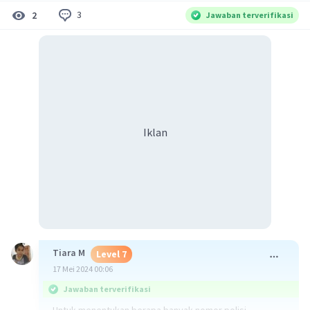
3
2
Jawaban terverifikasi
Iklan
Tiara M
Level 7
17 Mei 2024 00:06
Jawaban terverifikasi
Untuk menentukan berapa banyak nomor polisi