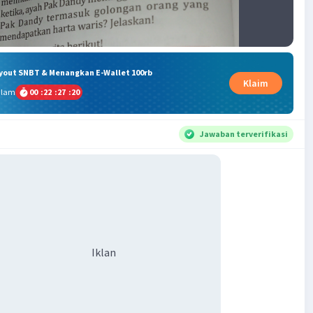
ryout SNBT & Menangkan E-Wallet 100rb
Klaim
alam
00
:
22
:
27
:
19
Jawaban terverifikasi
Iklan