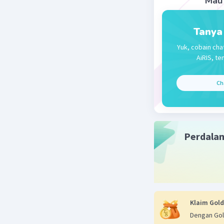
Mau 
Tanya
Yuk, cobain cha
AiRIS, te
Ch
Perdala
Klaim Gold
Dengan Gol