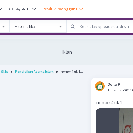
UTBK/SNBT
Produk Ruangguru
Iklan
SMA
Pendidikan Agama Islam
nomor 4 uk 1...
Della P
11 Januari 2024 
nomor 4 uk 1