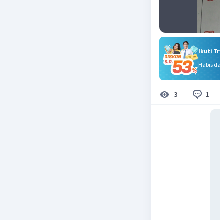
Ikuti T
Habis d
1
3