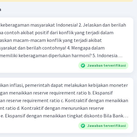
a
agaman masyarakat Indonesia! 2. Jelaskan dan berilah
 contoh akibat positif dari konflik yang terjadi dalam
 dan berilah contohnya! 4. Mengapa dalam
liki keberagaman diperlukan harmoni? 5. Indonesia
yang kaya akan keberagaman baik dilihat dari agama, suku,
Jawaban terverifikasi
budaya. Berdasarkan pernyataan tersebut, apa yang dapat
tuk menjaga keberagaman supaya terhindar dari konflik?
kan inflasi, pemerintah dapat melakukan kebijakan moneter
dengan menaikkan reserve requirement ratio b. Ekspansif
n reserve requirement ratio c. Kontraktif dengan menaikkan
nt ratio d. Kontraktif dengan menurunkan reserve
. Ekspansif dengan menaikkan tingkat diskonto Bila Bank
n kebijakan moneter ekspansif, ceteris paribus maka .... a.
Jawaban terverifikasi
asi di mana bentuk kurva jumlah uang beredar (penawaran