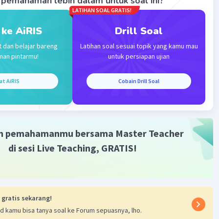
pemahaman lebih dalam untuk soal ini?
LATIHAN SOAL GRATIS!
 ke AiRIS
Drill Soal
Iklan
t dan belajar bareng
Latihan soal sesuai topik yang kamu mau
man pintarmu!
untuk persiapan ujian
at AiRIS
Cobain Drill Soal
m pemahamanmu bersama Master Teacher
di sesi Live Teaching, GRATIS!
 gratis sekarang!
d kamu bisa tanya soal ke Forum sepuasnya, lho.