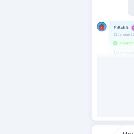
Miftah B
12 Januari 2
Jawaban 
Halo soba
Jawaban: 
ayah yang
meninggal
mendapatk
khusus at
Beri R