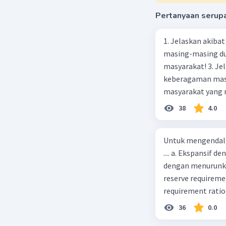
Pertanyaan serup
1. Jelaskan akibat keber
masing-masing dua
masyarakat! 3. Jelaskan macam-macam konflik yang terjadi akibat
keberagaman masyarakat
masyarakat yang memi
merupakan negara 
38
4.0
ras, bahasa, dan 
kalian lakukan un
Untuk mengendali
.... a. Ekspansif 
dengan menurunka
reserve requireme
requirement ratio e
Indonesia melakuka
36
0.0
Menimbulkan infl