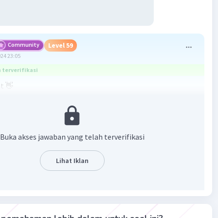
Community
Level 59
024 23:05
terverifikasi
t 👋
Dalam konteks ini, Pak Dandy adalah seorang suami dan
 merupakan bagian dari keluarga. Ketika ayah Pak Dandy
 dunia, ia dapat termasuk dalam golongan orang yang
an harta waris, terutama jika tidak ada perjanjian hukum
Buka akses jawaban yang telah terverifikasi
au wasiat yang mengubah distribusi warisan
Lihat Iklan
·
0.0
(
0
)
Balas
ating