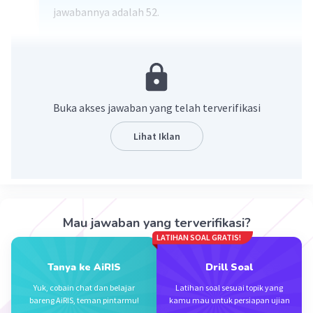
jawabannya adalah 52.
2²+4³ = 2×2 + 4×4×4 = 4 + 48 = 52.
·
0.0
(
0
)
Balas
Beri Rating
Buka akses jawaban yang telah terverifikasi
Prabudi S
Level 70
Lihat Iklan
06 Mei 2024 12:02
2²+4³=2×2+4×4×4
=4+48
Iklan
=52
Mau jawaban yang terverifikasi?
·
0.0
(
0
)
Balas
Beri Rating
LATIHAN SOAL GRATIS!
Tanya ke AiRIS
Drill Soal
Yuk, cobain chat dan belajar
Latihan soal sesuai topik yang
bareng AiRIS, teman pintarmu!
kamu mau untuk persiapan ujian