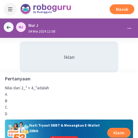
Masuk
Nur J
04 Mei 2024 12:08
Iklan
Pertanyaan
Nilai dari 2_² + 4_³adalah
A
B
C
D
Ikuti Tryout SNBT & Menangkan E-Wallet
100rb
Klaim