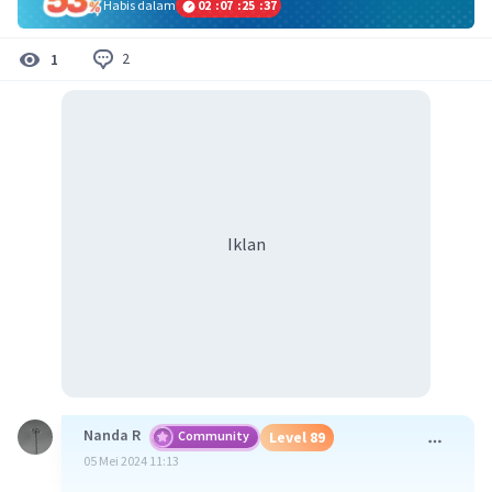
Habis dalam
02
:
07
:
25
:
36
2
1
Iklan
Nanda R
Community
Level 89
05 Mei 2024 11:13