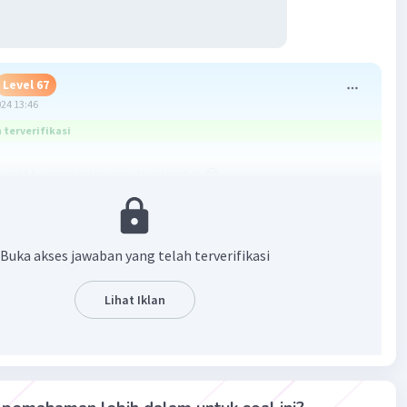
Level 67
024 13:46
terverifikasi
ya jd kurang jelas pas diupload 🙏🤓
Buka akses jawaban yang telah terverifikasi
Lihat Iklan
·
5.0
(
1
)
Balas
ating