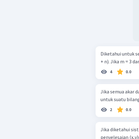
Diketahui untuk 
+ n). Jika m = 3 da
4
0.0
Jika semua akar 
untuk suatu bilanga
2
0.0
Jika diketahui s
penyelesaian (x,y)≠(