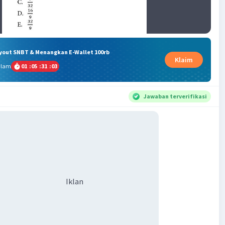
ryout SNBT & Menangkan E-Wallet 100rb
Klaim
alam
01
:
05
:
31
:
02
Jawaban terverifikasi
Iklan