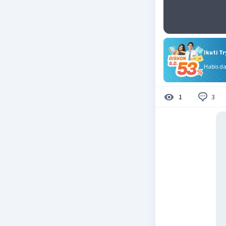
Ikuti T
Habis d
3
1