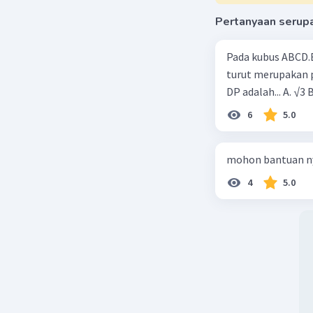
Pertanyaan serup
Pada kubus ABCD.E
turut merupakan p
DP adalah... A. √3 
6
5.0
mohon bantuan n
4
5.0