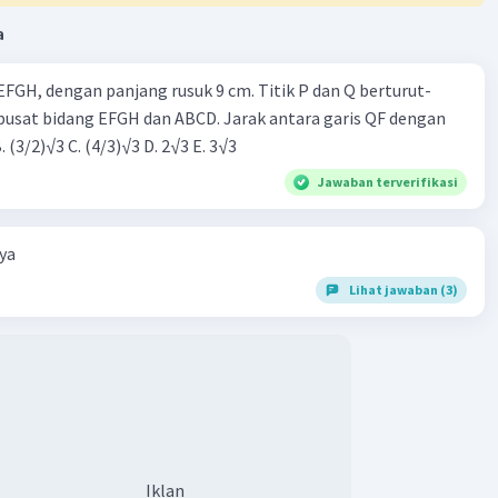
a
FGH, dengan panjang rusuk 9 cm. Titik P dan Q berturut-
usat bidang EFGH dan ABCD. Jarak antara garis QF dengan
B. (3/2)√3 C. (4/3)√3 D. 2√3 E. 3√3
Jawaban terverifikasi
ya
Lihat jawaban (3)
Iklan