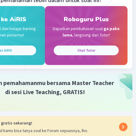
pemahaman lebih dalam untuk soal ini?
Level 77
024 07:56
 ke AiRIS
Roboguru Plus
ogeiyyjiufsoxdoxdj aaasjdhdj
t dan belajar bareng
Dapatkan pembahasan soal
ga pake
man pintarmu!
lama
, langsung dari Tutor!
Iklan
·
0.0
(
0
)
Balas
ating
at AiRIS
Chat Tutor
vel 100
024 23:56
16/9
m pemahamanmu bersama Master Teacher
di sesi Live Teaching, GRATIS!
·
0.0
(
0
)
Balas
ating
 gratis sekarang!
d kamu bisa tanya soal ke Forum sepuasnya, lho.