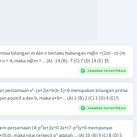
semua bilangan m dan n berlaku hubungan m@n =(2m - n) (m
n n = 4, maka n@m = ... (A) -14 (B) -7 (C) 7 (D) 14 (E) 35
Jawaban terverifikasi
dari persamaan x²-(a+2)x+b(b-1)=0 merupakan bilangan prima
n positif a dan b, maka a+b= ... (A) 1 (B) 2 (C) 3 (D) 4 (E) 5
Jawaban terverifikasi
istem persamaan (4-p²)x+2y=0 2x+(7-p²)y=0 mempunyai
0,0), maka nilai terkecil p² adalah .... (A) 10 (B) 9 (C) 8 (D) 5