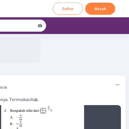
Daftar
Masuk
06:08
nya. Terimakasih🙏