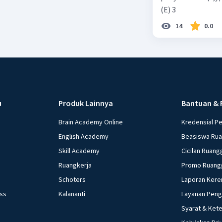
(E) 3
14
0.0
u
Produk Lainnya
Bantuan & 
Brain Academy Online
Kredensial P
English Academy
Beasiswa Ru
Skill Academy
Cicilan Ruang
Ruangkerja
Promo Ruang
Schoters
Laporan Kere
ess
Kalananti
Layanan Pen
Syarat & Ket