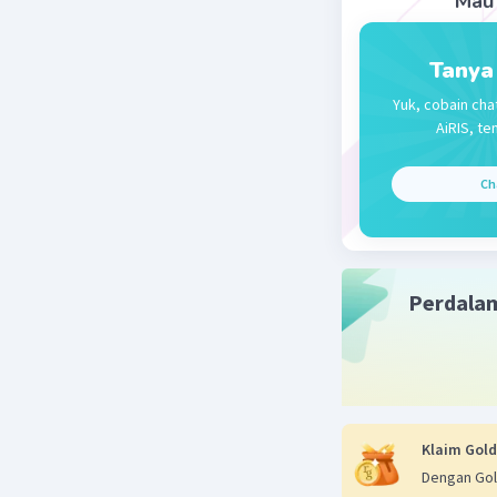
Mau 
Mesjid I
13 Januari 2
Tanya
ysogfkdfy
Yuk, cobain cha
AiRIS, te
Beri R
Ch
Huda
Le
13 Januari 2
Jawaban 
Perdala
Beri R
Klaim Gold
Dengan Gol