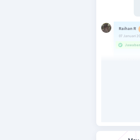
Raihan R
07 Januari 2
Jawaban 
sori foton
Beri R