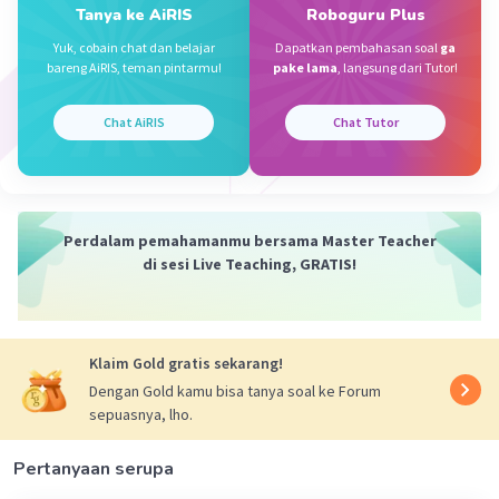
Tanya ke AiRIS
Roboguru Plus
Yuk, cobain chat dan belajar
Dapatkan pembahasan soal
ga
·
5.0
(
1
)
Balas
Beri Rating
bareng AiRIS, teman pintarmu!
pake lama
, langsung dari Tutor!
Chat AiRIS
Chat Tutor
Iklan
Perdalam pemahamanmu bersama Master Teacher
di sesi Live Teaching, GRATIS!
Klaim Gold gratis sekarang!
Dengan Gold kamu bisa tanya soal ke Forum
sepuasnya, lho.
Pertanyaan serupa