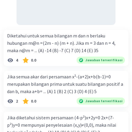
Diketahui untuk semua bilangan m dan n berlaku
hubungan m@n =(2m - n) (m + n). Jika m = 3 dan n = 4,
maka n@m = ... (A) -14 (B) -7 (C) 7 (D) 14 (E) 35
4
0.0
Jawaban terverifikasi
Jika semua akar dari persamaan x²-(a+2)x+b(b-1)=0
merupakan bilangan prima untuk suatu bilangan positif a
dan b, maka a+b= ... (A) 1 (B) 2 (C) 3 (D) 4 (E) 5
2
0.0
Jawaban terverifikasi
Jika diketahui sistem persamaan (4-p²)x+2y=0 2x+(7-
p²)y=0 mempunyai penyelesaian (x,y)≠(0,0), maka nilai