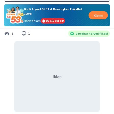
Ikuti Tryout SNBT & Menangkan E-Wallet
100rb
Klaim
Habis dalam
00
:
15
:
41
:
44
1
1
Jawaban terverifikasi
Iklan