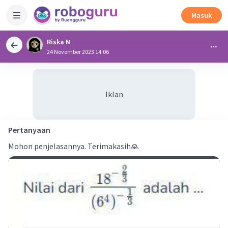
Masuk
Riska M
24 November 2023 14:06
Iklan
Pertanyaan
Mohon penjelasannya. Terimakasih🙏