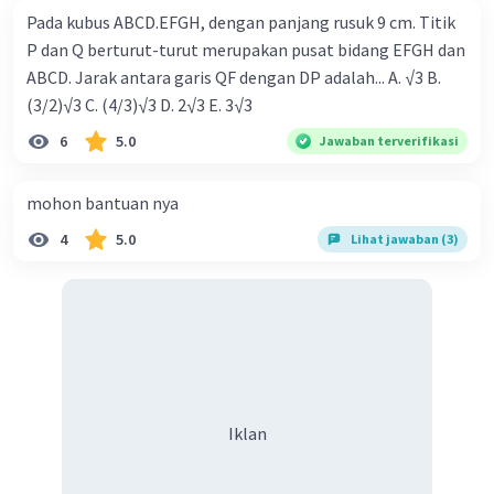
Pada kubus ABCD.EFGH, dengan panjang rusuk 9 cm. Titik
P dan Q berturut-turut merupakan pusat bidang EFGH dan
ABCD. Jarak antara garis QF dengan DP adalah... A. √3 B.
(3/2)√3 C. (4/3)√3 D. 2√3 E. 3√3
6
5.0
Jawaban terverifikasi
mohon bantuan nya
4
5.0
Lihat jawaban (3)
Iklan