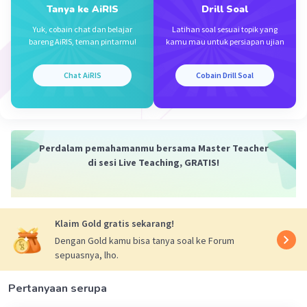
Tanya ke AiRIS
Drill Soal
Yuk, cobain chat dan belajar
Latihan soal sesuai topik yang
bareng AiRIS, teman pintarmu!
kamu mau untuk persiapan ujian
Iklan
Chat AiRIS
Cobain Drill Soal
Perdalam pemahamanmu bersama Master Teacher
di sesi Live Teaching, GRATIS!
Klaim Gold gratis sekarang!
Dengan Gold kamu bisa tanya soal ke Forum
sepuasnya, lho.
Pertanyaan serupa