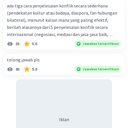
ada tiga cara penyelesaian konflik secara sederhana
(pendekatan kultur atau budaya, diaspora, fan hubungan
bilateral), menurut kalian mana yang paling efektif,
berilah alasannya dari 5 penyelesaian konflik secara
internasional (negosiasi, mediasi dan jasa-jasa baik,
konsiliasi, penyelidikan, dan penyelesaian di bawah
35
5.0
Jawaban terverifikasi
naungan organisasi PBB), menurut kalian mana yang
paling efektif, berilah alasannya
tolong jawab pls
45
5.0
Jawaban terverifikasi
Iklan