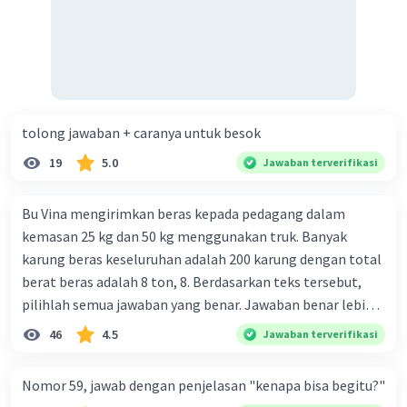
tolong jawaban + caranya untuk besok
19
5.0
Jawaban terverifikasi
Bu Vina mengirimkan beras kepada pedagang dalam
kemasan 25 kg dan 50 kg menggunakan truk. Banyak
karung beras keseluruhan adalah 200 karung dengan total
berat beras adalah 8 ton, 8. Berdasarkan teks tersebut,
pilihlah semua jawaban yang benar. Jawaban benar lebih
dari satu. Banyak karung beras kemasan 25 kg adalah 50
46
4.5
Jawaban terverifikasi
buah. Banyak karung beras kemasan 50 kg adalah 150
buah. Total berat beras dalam kemasan 25 kg adalah 2
Nomor 59, jawab dengan penjelasan "kenapa bisa begitu?"
ton. Perbandingan berat beras kemasan 25 kg dan 50 kg