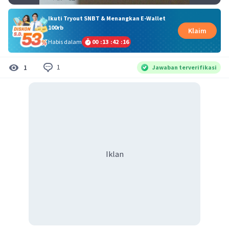
Ikuti Tryout SNBT & Menangkan E-Wallet
100rb
Klaim
Habis dalam
00
:
13
:
42
:
16
1
1
Jawaban terverifikasi
Iklan