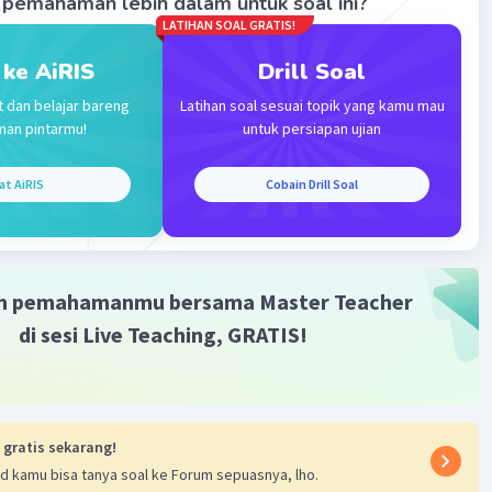
pemahaman lebih dalam untuk soal ini?
·
0.0
(
0
)
Balas
ating
LATIHAN SOAL GRATIS!
 ke AiRIS
Drill Soal
t dan belajar bareng
Latihan soal sesuai topik yang kamu mau
man pintarmu!
untuk persiapan ujian
at AiRIS
Cobain Drill Soal
Iklan
m pemahamanmu bersama Master Teacher
di sesi Live Teaching, GRATIS!
 gratis sekarang!
d kamu bisa tanya soal ke Forum sepuasnya, lho.