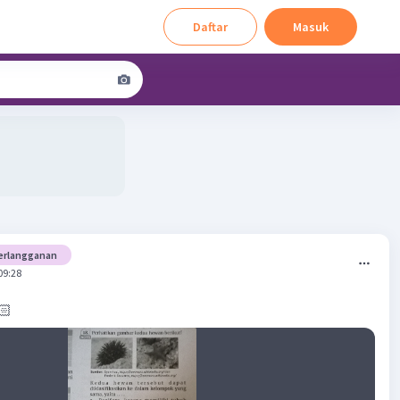
Daftar
Masuk
erlangganan
09:28
🏻