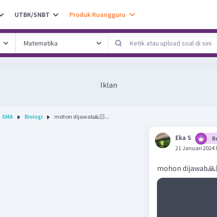
UTBK/SNBT
Produk Ruangguru
Iklan
SMA
Biologi
mohon dijawab🙏🏻...
Eka S
B
21 Januari 2024 
mohon dijawab🙏