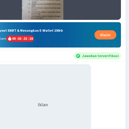
ryout SNBT & Menangkan E-Wallet 100rb
Klaim
alam
00
:
02
:
32
:
15
Jawaban terverifikasi
Iklan