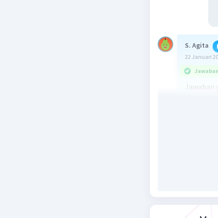
S. Agita
22 Januari 2
Jawaban 
Jawaban y
Pembahas
Kedua bin
Dimana ke
memiliki k
memiliki 
menggerak
Jadi, jaw