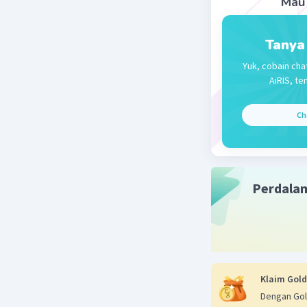
Mau 
Beri R
Tanya
Yuk, cobain cha
AiRIS, te
Ch
Perdala
Klaim Gold
Dengan Gol