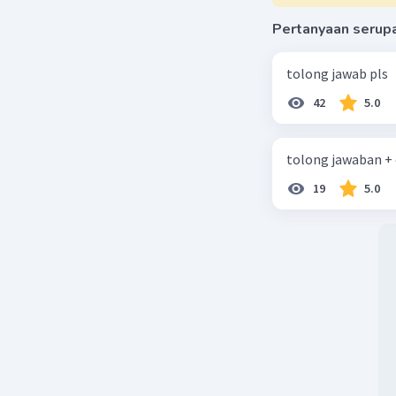
Pertanyaan serup
tolong jawab pls
42
5.0
tolong jawaban +
19
5.0