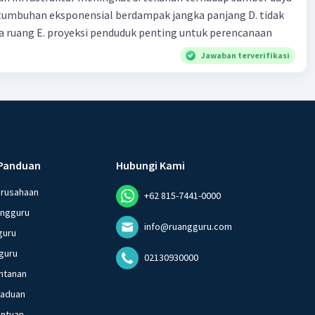
tumbuhan eksponensial berdampak jangka panjang D. tidak
 ruang E. proyeksi penduduk penting untuk perencanaan
Jawaban terverifikasi
Panduan
Hubungi Kami
erusahaan
+62 815-7441-0000
angguru
info@ruangguru.com
guru
guru
02130930000
ntanan
gaduan
entuan