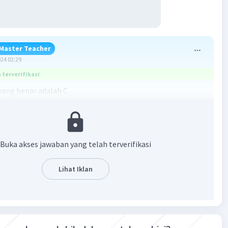
Master Teacher
024 02:29
terverifikasi
ang benar adalah C.
an:
atang tersebut adalah landak laut dan bintang laut.
Buka akses jawaban yang telah terverifikasi
dua spesies termsuk kedalam filum Echinodermata karena
ulit yang berduri. Ciri spesifik dari filum echinodermata
Lihat Iklan
sistem saluran air (sistem ambulakral) yang dapat
kan kaki tabung (papulae).
aban yang benar adalah C.