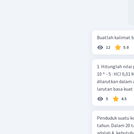
Buatlah kalimat b
12
5.0
1. Hitunglah nilai pH dari la
10 ^ - 5 : HCI 0,01 M 2. Sebanyak 0,37 gram Ca(OH)2 (Ar Ca = 40 O-16, H = 1 )
dilarutkan dalam 
larutan basa kuat 
5
4.5
Penduduk suatu ko
tahun. Dalam 20 
adalah A. kebutuh