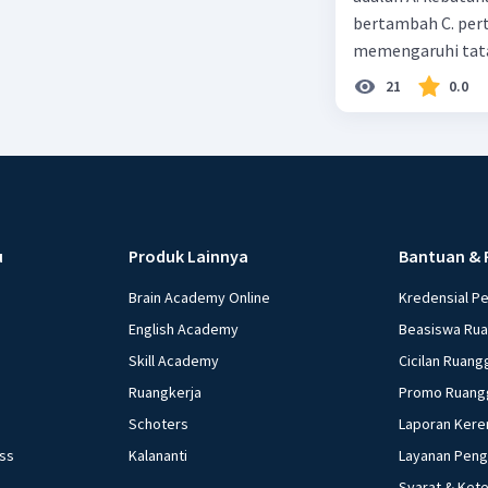
bertambah C. per
memengaruhi tata
21
0.0
u
Produk Lainnya
Bantuan & 
Brain Academy Online
Kredensial P
English Academy
Beasiswa Ru
Skill Academy
Cicilan Ruang
Ruangkerja
Promo Ruang
Schoters
Laporan Kere
ess
Kalananti
Layanan Pen
Syarat & Ket