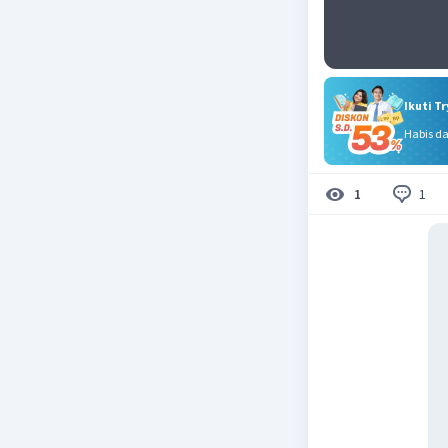
Ikuti T
Habis d
1
1