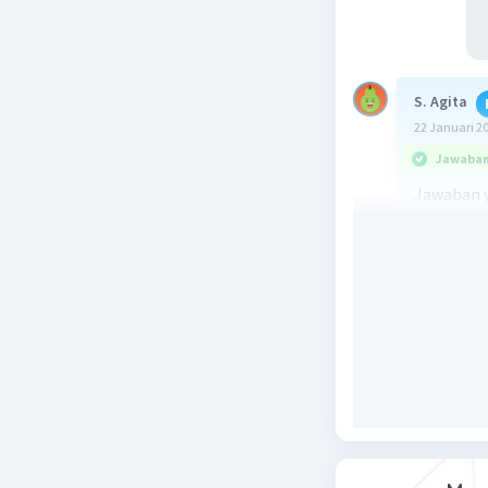
S. Agita
22 Januari 2
Jawaban 
Jawaban y
Pembahas
Gambar te
tubuh bag
meruncing
(silia) ya
bersifat 
karena sel
terdapat 
organel, 