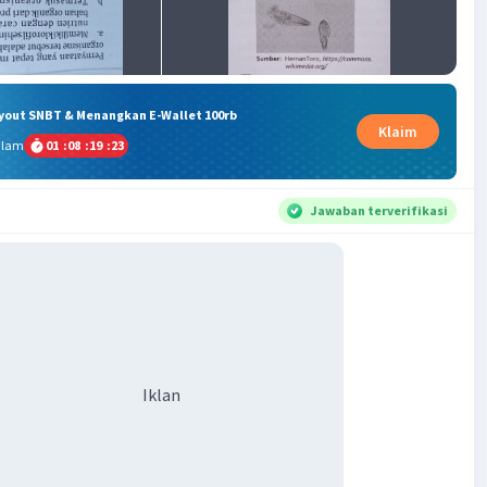
ryout SNBT & Menangkan E-Wallet 100rb
Klaim
alam
01
:
08
:
19
:
22
Jawaban terverifikasi
Iklan