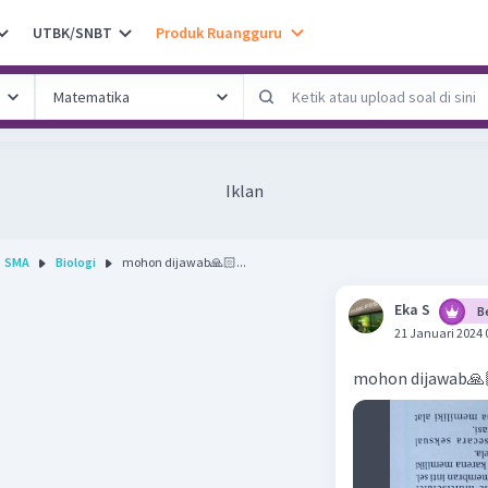
UTBK/SNBT
Produk Ruangguru
Iklan
SMA
Biologi
mohon dijawab🙏🏻...
Eka S
B
21 Januari 2024 
mohon dijawab🙏