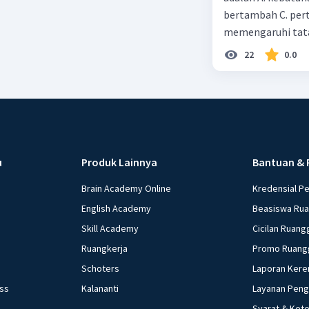
bertambah C. per
memengaruhi tata
22
0.0
u
Produk Lainnya
Bantuan & 
Brain Academy Online
Kredensial P
English Academy
Beasiswa Ru
Skill Academy
Cicilan Ruang
Ruangkerja
Promo Ruang
Schoters
Laporan Kere
ess
Kalananti
Layanan Pen
Syarat & Ket