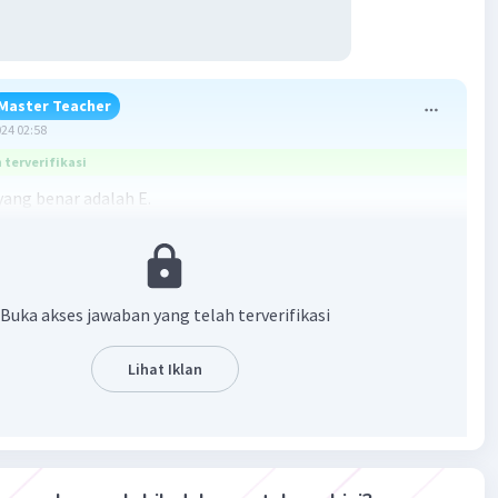
Master Teacher
024 02:58
terverifikasi
ang benar adalah E.
an:
rsebut adalah Paramecium karena memiliki struktur
Buka akses jawaban yang telah terverifikasi
ian anterior tumpul, sedangkan ujung posteriornya
. Di seluruh permukaan tubuhnya terdapat bulu getar
Lihat Iklan
ng berperan sebagai alat pergerakan sehingga individu ini
motol. Bentuk tubuh Paramecium tetap (tidak berubah)
aput selnya tersusun atas pelikel. Di sebelah dalam pelikel
sitoplasma yang merupakan tempat bagi berbagai
seperti vakuola kontraktil, vakuola makanan, dan nukleus.