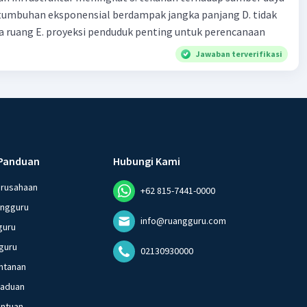
tumbuhan eksponensial berdampak jangka panjang D. tidak
 ruang E. proyeksi penduduk penting untuk perencanaan
Jawaban terverifikasi
Panduan
Hubungi Kami
erusahaan
+62 815-7441-0000
angguru
info@ruangguru.com
guru
guru
02130930000
ntanan
gaduan
entuan