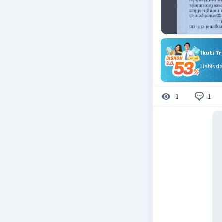
Ikuti T
Habis d
1
1