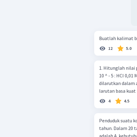
Buatlah kalimat b
12
5.0
1. Hitunglah nilai pH dari la
10 ^ - 5 : HCI 0,01 M 2. Sebanyak 0,37 gram Ca(OH)2 (Ar Ca = 40 O-16, H = 1 )
dilarutkan dalam 
larutan basa kuat 
4
4.5
Penduduk suatu ko
tahun. Dalam 20 
adalah A. kebutuh