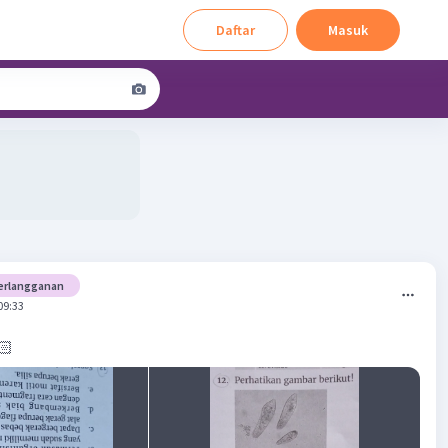
Daftar
Masuk
erlangganan
09:33
🏻