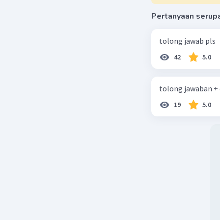
Pertanyaan serup
tolong jawab pls
42
5.0
tolong jawaban +
19
5.0