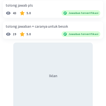
Jawaban terverifikasi
tolong jawab pls
43
5.0
Jawaban terverifikasi
Penjelasan :
Pertanyaan 6 adalah tentang penangkaran
sebagai bagian dari usaha pelestarian
tolong jawaban + caranya untuk besok
keanekaragaman hayati. Penangkaran, pada
19
5.0
Jawaban terverifikasi
kenyataannya, adalah tempat manusia
memperbanyak dan membesarkan tumbuhan
dan satwa liar sambil mempertahankan
kemurnian jenis mereka. Mereka tidak
ditempatkan di habitat asli mereka, tetapi di
lingkungan buatan atau semi-alami.
Pengembangbiakan melalui penangkaran
Iklan
berguna dalam usaha melanecarkan spesies-
endemis, mengembalikan populasi, dan
keragaman genetik dalam satu spesies.
Pertanyaan 7 berusaha menemukan tanaman
yang paling erat kaitannya dengan Saccharum