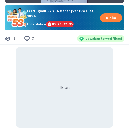
Ikuti Tryout SNBT & Menangkan E-Wallet
100rb
Klaim
Habis dalam
00
:
20
:
27
:
35
3
1
Jawaban terverifikasi
Iklan