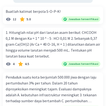
officinarum, atau tebu. Saccharum officinarum
sejatinya berasal dari daerah Pasifik yang hangat
Buatlah kalimat berpola S-O-P-K!
dan sebagian besar ditempatkan pada suku
12
5.0
Jawaban terverifikasi
Poaceae (rumput-rumputan).
Jawaban ：
1. Hitunglah nilai pH dari larutan asam berikut: CHCOOH
6. d. Penangkaran merupakan upaya perbanyakan
0,1 M dengan Ka = 1 * 10 ^ - 5 : HCI 0,01 M 2. Sebanyak 0,37
melalui pengembangbiakan serta pembesaran
tumbuhan dan satwa liar dengan tetap
gram Ca(OH)2 (Ar Ca = 40 O-16, H = 1 ) dilarutkan dalam air
mempertahankan kemurnian jenisnya.
hingga volume larutan menjadi 500 mL.. Tentukan pH
larutan basa kuat tersebut.
7. a. Oryza sativa
4
4.5
Jawaban terverifikasi
·
0.0
(
0
)
Balas
Beri Rating
Penduduk suatu kota berjumlah 500.000 jiwa dengan laju
pertumbuhan 3% per tahun. Dalam 20 tahun
diproyeksikan meningkat tajam. Evaluasi dampaknya
adalah A. kebutuhan infrastruktur meningkat 3. tekanan
terhadap sumber daya bertambah C. pertumbuhan