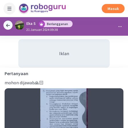
Masuk
Eka S
Berlangganan
21 Januari 2024 09:38
Iklan
Pertanyaan
mohon dijawab🙏🏻