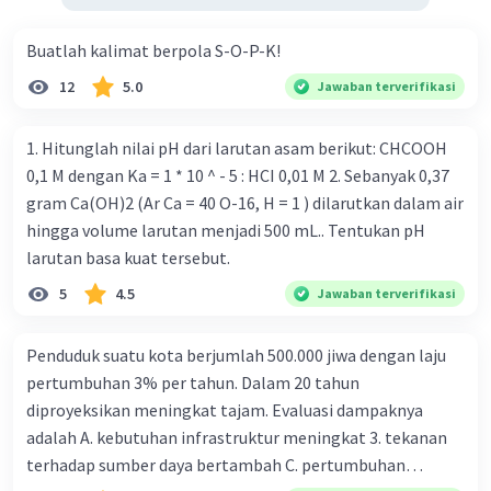
Buatlah kalimat berpola S-O-P-K!
12
5.0
Jawaban terverifikasi
1. Hitunglah nilai pH dari larutan asam berikut: CHCOOH
0,1 M dengan Ka = 1 * 10 ^ - 5 : HCI 0,01 M 2. Sebanyak 0,37
gram Ca(OH)2 (Ar Ca = 40 O-16, H = 1 ) dilarutkan dalam air
hingga volume larutan menjadi 500 mL.. Tentukan pH
larutan basa kuat tersebut.
5
4.5
Jawaban terverifikasi
Penduduk suatu kota berjumlah 500.000 jiwa dengan laju
pertumbuhan 3% per tahun. Dalam 20 tahun
diproyeksikan meningkat tajam. Evaluasi dampaknya
adalah A. kebutuhan infrastruktur meningkat 3. tekanan
terhadap sumber daya bertambah C. pertumbuhan