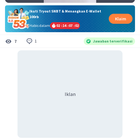
Ikuti Tryout SNBT & Menangkan E-Wallet
100rb
Klaim
Habis dalam
02
:
14
:
07
:
02
1
7
Jawaban terverifikasi
Iklan