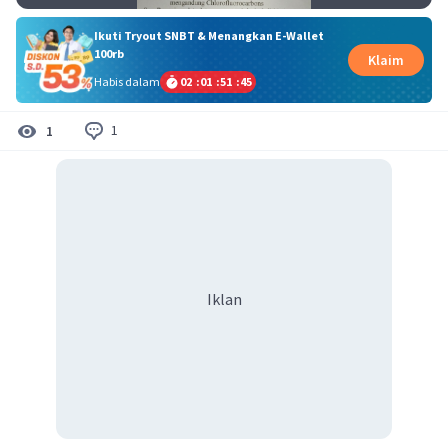
Ikuti Tryout SNBT & Menangkan E-Wallet
100rb
Klaim
Habis dalam
02
:
01
:
51
:
45
1
1
Iklan