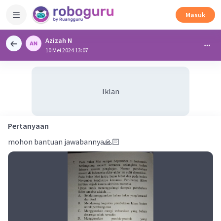
Masuk
Azizah N
10 Mei 2024 13:07
Iklan
Pertanyaan
mohon bantuan jawabannya🙏🏻