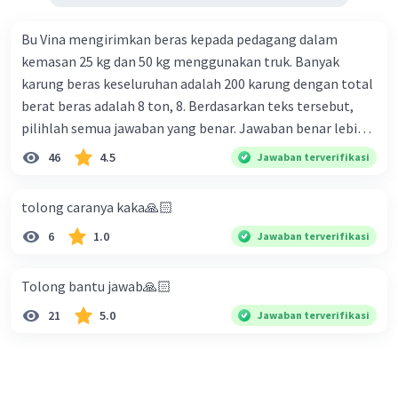
Bu Vina mengirimkan beras kepada pedagang dalam
kemasan 25 kg dan 50 kg menggunakan truk. Banyak
karung beras keseluruhan adalah 200 karung dengan total
berat beras adalah 8 ton, 8. Berdasarkan teks tersebut,
pilihlah semua jawaban yang benar. Jawaban benar lebih
dari satu. Banyak karung beras kemasan 25 kg adalah 50
46
4.5
Jawaban terverifikasi
buah. Banyak karung beras kemasan 50 kg adalah 150
buah. Total berat beras dalam kemasan 25 kg adalah 2
tolong caranya kaka🙏🏻
ton. Perbandingan berat beras kemasan 25 kg dan 50 kg
6
1.0
Jawaban terverifikasi
dalam truk adalah 1: 3. 9. Berdasarkan teks tersebut, jika
biaya setiap beras karung kecil adalah Rp7.500 dan karung
besar Rp14.000, berapakah biaya angkut semua beras yang
Tolong bantu jawab🙏🏻
harus dibayar oleh Bu Vina? A. Rp2.540.000 C. Rp2.312.000 B.
21
5.0
Jawaban terverifikasi
Rp2.475.000 D. Rp2.280.000