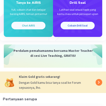
Tanya ke AiRIS
Drill Soal
Yuk, cobain chat dan belajar
Latihan soal sesuai topik yang
bareng AiRIS, teman pintarmu!
kamu mau untuk persiapan ujian
Chat AiRIS
Cobain Drill Soal
Iklan
Perdalam pemahamanmu bersama Master Teacher
di sesi Live Teaching, GRATIS!
Klaim Gold gratis sekarang!
Dengan Gold kamu bisa tanya soal ke Forum
sepuasnya, lho.
Pertanyaan serupa