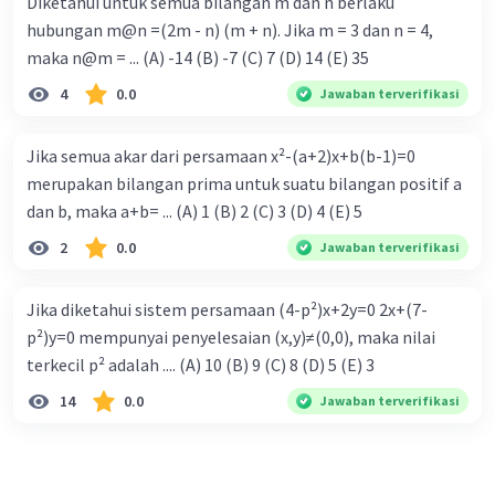
Diketahui untuk semua bilangan m dan n berlaku
hubungan m@n =(2m - n) (m + n). Jika m = 3 dan n = 4,
maka n@m = ... (A) -14 (B) -7 (C) 7 (D) 14 (E) 35
4
0.0
Jawaban terverifikasi
Jika semua akar dari persamaan x²-(a+2)x+b(b-1)=0
merupakan bilangan prima untuk suatu bilangan positif a
dan b, maka a+b= ... (A) 1 (B) 2 (C) 3 (D) 4 (E) 5
2
0.0
Jawaban terverifikasi
Jika diketahui sistem persamaan (4-p²)x+2y=0 2x+(7-
p²)y=0 mempunyai penyelesaian (x,y)≠(0,0), maka nilai
terkecil p² adalah .... (A) 10 (B) 9 (C) 8 (D) 5 (E) 3
14
0.0
Jawaban terverifikasi