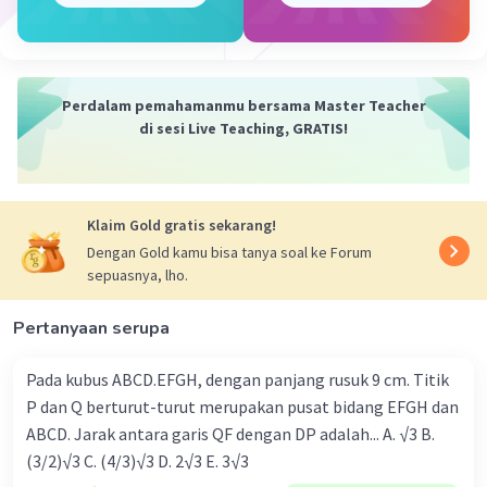
Perdalam pemahamanmu bersama Master Teacher
di sesi Live Teaching, GRATIS!
·
0.0
(
0
)
Balas
Beri Rating
Klaim Gold gratis sekarang!
Dengan Gold kamu bisa tanya soal ke Forum
sepuasnya, lho.
Pertanyaan serupa
Pada kubus ABCD.EFGH, dengan panjang rusuk 9 cm. Titik
P dan Q berturut-turut merupakan pusat bidang EFGH dan
ABCD. Jarak antara garis QF dengan DP adalah... A. √3 B.
(3/2)√3 C. (4/3)√3 D. 2√3 E. 3√3