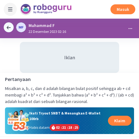
Masuk
Muhammad F
22 Desember 2023 02:16
Iklan
Pertanyaan
Misalkan a, b, c, dan d adalah bilangan bulat positif sehingga ab + cd
membagi a² + b² + c² + d². Tunjukkan bahwa (a² + b² + c² + d²) / (ab + cd)
adalah kuadrat dari sebuah bilangan rasional.
Ikuti Tryout SNBT & Menangkan E-Wallet
100rb
Klaim
Habis dalam
02
:
21
:
18
:
25