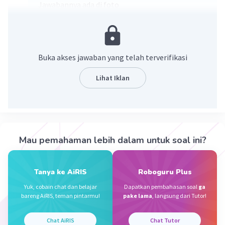
Jawabannya ada di foto
Buka akses jawaban yang telah terverifikasi
Lihat Iklan
·
0.0
(
0
)
Balas
Beri Rating
Mau pemahaman lebih dalam untuk soal ini?
Erina F
Level 61
26 Desember 2023 09:52
Jawaban terverifikasi
Tanya ke AiRIS
Roboguru Plus
Yuk, cobain chat dan belajar
Dapatkan pembahasan soal
ga
Jawabannya ada di foto ya
Iklan
bareng AiRIS, teman pintarmu!
pake lama
, langsung dari Tutor!
Chat AiRIS
Chat Tutor