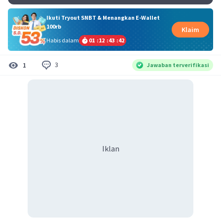
Ikuti Tryout SNBT & Menangkan E-Wallet
100rb
Klaim
Habis dalam
01
:
12
:
43
:
41
3
1
Jawaban terverifikasi
Iklan