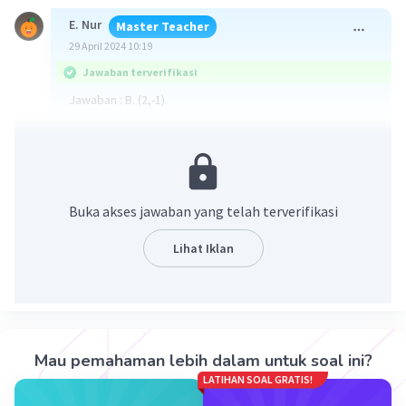
E. Nur
Master Teacher
29 April 2024 10:19
Jawaban terverifikasi
Jawaban : B. (2,-1)
Pembahasan pada gambar terlampir
Buka akses jawaban yang telah terverifikasi
Lihat Iklan
·
3.0
(
2
)
Balas
Beri Rating
Mau pemahaman lebih dalam untuk soal ini?
LATIHAN SOAL GRATIS!
Sumber W
Community
Level 72