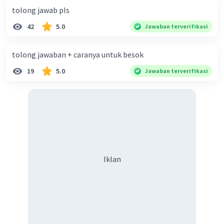
tolong jawab pls
Sabila M
Level 20
42
5.0
Jawaban terverifikasi
01 Mei 2024 13:58
Jawaban terverifikasi
tolong jawaban + caranya untuk besok
ini sudah ya
19
5.0
Jawaban terverifikasi
Iklan
·
0.0
(
0
)
Balas
Beri Rating