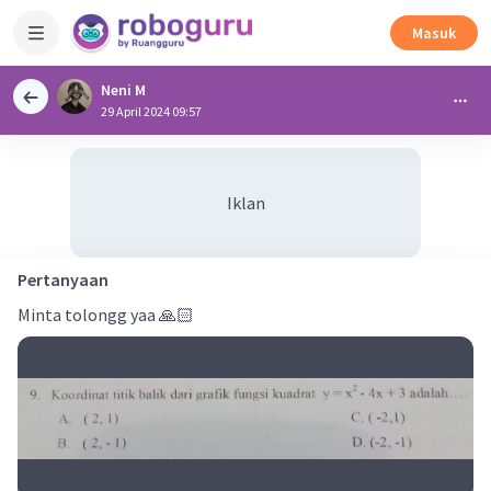
Masuk
Neni M
29 April 2024 09:57
Iklan
Pertanyaan
Minta tolongg yaa 🙏🏻