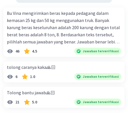
Bu Vina mengirimkan beras kepada pedagang dalam
kemasan 25 kg dan 50 kg menggunakan truk. Banyak
karung beras keseluruhan adalah 200 karung dengan total
berat beras adalah 8 ton, 8. Berdasarkan teks tersebut,
pilihlah semua jawaban yang benar. Jawaban benar lebih
dari satu. Banyak karung beras kemasan 25 kg adalah 50
46
4.5
Jawaban terverifikasi
buah. Banyak karung beras kemasan 50 kg adalah 150
buah. Total berat beras dalam kemasan 25 kg adalah 2
tolong caranya kaka🙏🏻
ton. Perbandingan berat beras kemasan 25 kg dan 50 kg
6
1.0
Jawaban terverifikasi
dalam truk adalah 1: 3. 9. Berdasarkan teks tersebut, jika
biaya setiap beras karung kecil adalah Rp7.500 dan karung
besar Rp14.000, berapakah biaya angkut semua beras yang
Tolong bantu jawab🙏🏻
harus dibayar oleh Bu Vina? A. Rp2.540.000 C. Rp2.312.000 B.
21
5.0
Jawaban terverifikasi
Rp2.475.000 D. Rp2.280.000